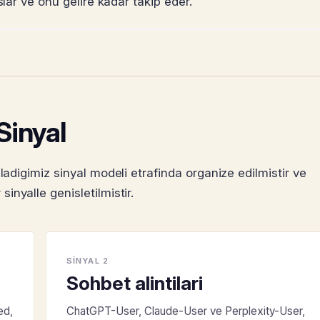
lar ve onu gelire kadar takip eder.
 Sinyal
ladigimiz sinyal modeli etrafinda organize edilmistir ve
nyalle genisletilmistir.
SINYAL 2
Sohbet alintilari
ed,
ChatGPT-User, Claude-User ve Perplexity-User,