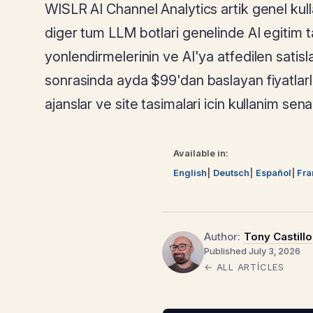
WISLR AI Channel Analytics artik genel kul
diger tum LLM botlari genelinde AI egitim tar
yonlendirmelerinin ve AI'ya atfedilen satisl
sonrasinda ayda $99'dan baslayan fiyatlarla,
ajanslar ve site tasimalari icin kullanim sena
Available in:
English
Deutsch
Español
Fra
Author:
Tony Castillo
Published July 3, 2026
← ALL ARTICLES