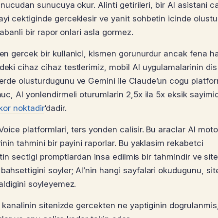
nucudan sunucuya okur. Alinti getirileri, bir AI asistani ca
yi cektiginde gerceklesir ve yanit sohbetin icinde olustur
tabanli bir rapor onlari asla gormez.
len gercek bir kullanici, kismen gorunurdur ancak fena h
eki cihaz cihaz testlerimiz, mobil AI uygulamalarinin dis
’lerde olusturdugunu ve Gemini ile Claude’un cogu platfo
uc, AI yonlendirmeli oturumlarin 2,5x ila 5x eksik sayimid
 kor noktadir
‘dadir.
oice platformlari, ters yonden calisir. Bu araclar AI motor
inin tahmini bir payini raporlar. Bu yaklasim rekabetci
istin sectigi promptlardan insa edilmis bir tahmindir ve sit
ahsettigini soyler; AI’nin hangi sayfalari okudugunu, sit
 aldigini soyleyemez.
AI kanalinin sitenizde gercekten ne yaptiginin dogrulanmis