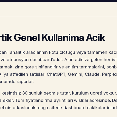
rtik Genel Kullanima Acik
anli analitik araclarinin kotu olctugu veya tamamen kaci
a ve atribusyon dashboard’udur. Alan adiniza gelen her ist
armak izine gore siniflandirir ve egitim taramalarini, sohb
e AI’ya atfedilen satislari ChatGPT, Gemini, Claude, Perplex
runumde raporlar.
 ve kesintisiz 30 gunluk gecmis tutar, kurulum ucreti yoktur
a ekler. Tum fiyatlandirma ayrintilari wislr.ai adresinde. 
etinin arkasindaki cogu sitede dashboard dakikalar icin