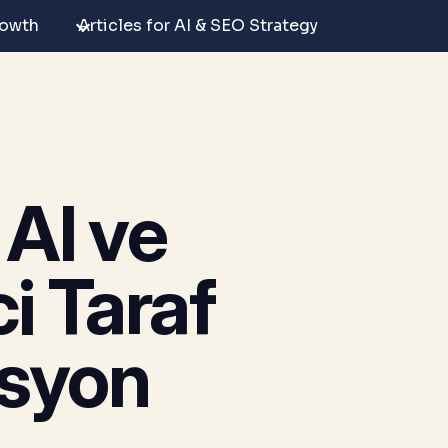
rowth
Articles for AI & SEO Strategy
 AI ve
ci Taraf
usyon