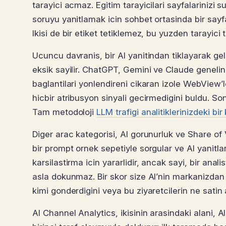
tarayici acmaz. Egitim tarayicilari sayfalarinizi su
soruyu yanitlamak icin sohbet ortasinda bir sayfa
Ikisi de bir etiket tetiklemez, bu yuzden tarayici 
Ucuncu davranis, bir AI yanitindan tiklayarak ge
eksik sayilir. ChatGPT, Gemini ve Claude genelind
baglantilari yonlendireni cikaran izole WebView
hicbir atribusyon sinyali gecirmedigini buldu. Son
Tam metodoloji
LLM trafigi analitiklerinizdeki bir
Diger arac kategorisi, AI gorunurluk ve Share of V
bir prompt ornek sepetiyle sorgular ve AI yanitlar
karsilastirma icin yararlidir, ancak sayi, bir anal
asla dokunmaz. Bir skor size AI’nin markanizdan b
kimi gonderdigini veya bu ziyaretcilerin ne satin
AI Channel Analytics, ikisinin arasindaki alani, 