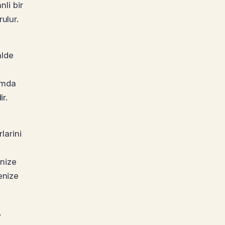
nli bir
ulur.
alde
rmda
ir.
larini
enize
enize
,