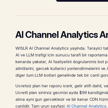
AI Channel Analytics A
WISLR AI Channel Analytics yayinda. Tarayici tab
AI ve LLM trafigi icin sunucu tarafi bir raporlam
kenarda yakalar, AI faaliyetini dogrulanmis bot p
alintilarini, gercek kullanici yonlendirmelerini v
diger tum LLM botlari genelinde tek bir canli go
Ucretsiz plan her raporu icerir, gelir atifi dahil,
Ucretli plan sinirsiz gecmisi ayda $99 karsiligind
alma ayni gun gerceklesir ve bir kenar CDN hizm
canlidir. Tam urun sayfasi:
AI Channel Analytics
.