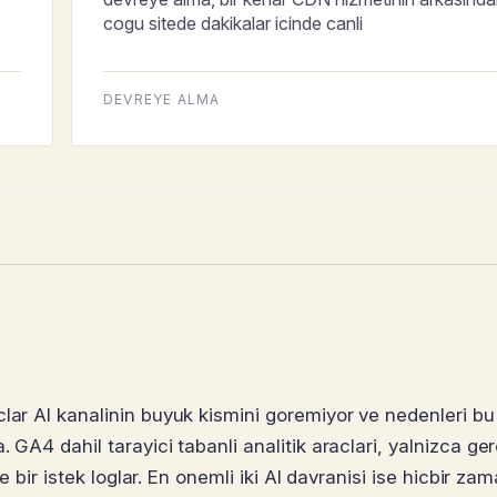
cogu sitede dakikalar icinde canli
DEVREYE ALMA
lar AI kanalinin buyuk kismini goremiyor ve nedenleri bu
 GA4 dahil tarayici tabanli analitik araclari, yalnizca ge
e bir istek loglar. En onemli iki AI davranisi ise hicbir zam