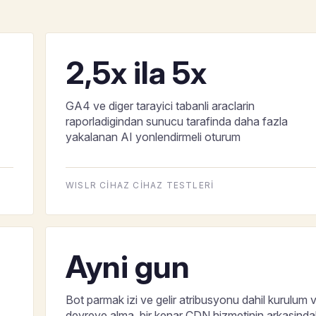
2,5x ila 5x
GA4 ve diger tarayici tabanli araclarin
raporladigindan sunucu tarafinda daha fazla
yakalanan AI yonlendirmeli oturum
WISLR CIHAZ CIHAZ TESTLERI
Ayni gun
Bot parmak izi ve gelir atribusyonu dahil kurulum 
devreye alma, bir kenar CDN hizmetinin arkasinda