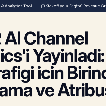
 & Analytics Tool
Kickoff your Digital Revenue G
 AI Channel
cs'i Yayinladi:
figi icin Birin
ama ve Atrib