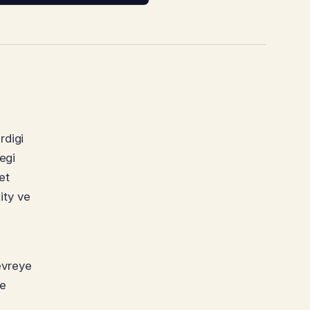
rdigi
egi
et
ity ve
.
Devreye
de