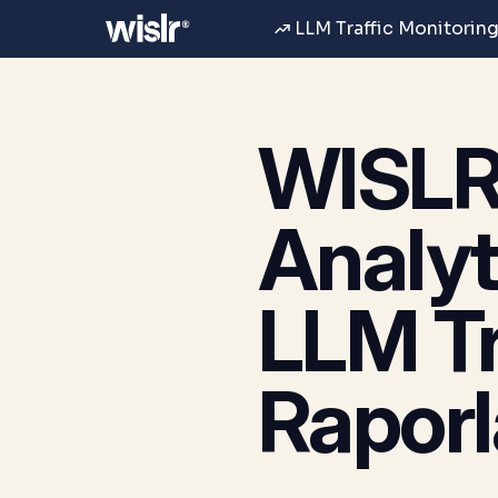
LLM Traffic Monitoring
WISLR
Analyti
LLM Tra
Raporl