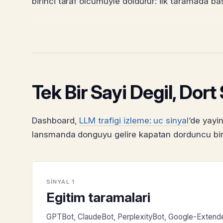
birinci taraf olcumuyle doldurur: ilk taramada bas
Tek Bir Sayi Degil, Dort
Dashboard,
LLM trafigi izleme: uc sinyal
‘de yayin
lansmanda donguyu gelire kapatan dorduncu bir si
SINYAL 1
Egitim taramalari
GPTBot, ClaudeBot, PerplexityBot, Google-Extend