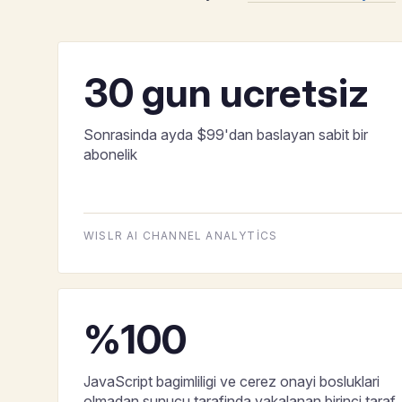
30 gun ucretsiz
Sonrasinda ayda $99'dan baslayan sabit bir
abonelik
WISLR AI CHANNEL ANALYTICS
%100
JavaScript bagimliligi ve cerez onayi bosluklari
olmadan sunucu tarafinda yakalanan birinci taraf