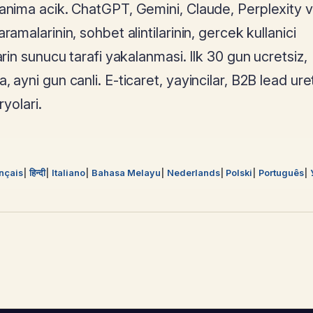
lanima acik. ChatGPT, Gemini, Claude, Perplexity 
amalarinin, sohbet alintilarinin, gercek kullanici
arin sunucu tarafi yakalanmasi. Ilk 30 gun ucretsiz,
 ayni gun canli. E-ticaret, yayincilar, B2B lead uret
ryolari.
nçais
हिन्दी
Italiano
Bahasa Melayu
Nederlands
Polski
Português