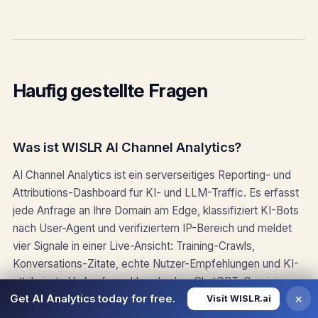
Haufig gestellte Fragen
Was ist WISLR AI Channel Analytics?
AI Channel Analytics ist ein serverseitiges Reporting- und
Attributions-Dashboard fur KI- und LLM-Traffic. Es erfasst
jede Anfrage an Ihre Domain am Edge, klassifiziert KI-Bots
nach User-Agent und verifiziertem IP-Bereich und meldet
vier Signale in einer Live-Ansicht: Training-Crawls,
Konversations-Zitate, echte Nutzer-Empfehlungen und KI-
attribuierte Verkaufe und Leads uber ChatGPT, Gemini,
×
Get AI Analytics today for free.
Claude, Perplexity und jeden anderen LLM-Bot.
Visit WISLR.ai