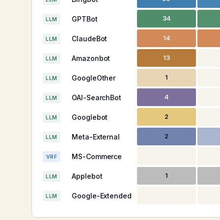
GPTBot
34
LLM
ClaudeBot
14
LLM
Amazonbot
13
LLM
GoogleOther
1
LLM
OAI-SearchBot
4
LLM
Googlebot
2
LLM
Meta-External
2
LLM
MS-Commerce
·
VRF
Applebot
1
LLM
Google-Extended
·
LLM