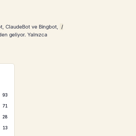
ot, ClaudeBot ve Bingbot,
/
den geliyor. Yalnızca
93
71
28
13