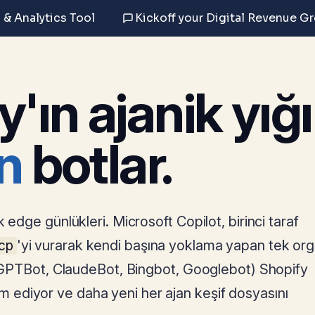
 & Analytics Tool
Kickoff your Digital Revenue G
'ın ajanik yığı
n
botlar.
 edge günlükleri. Microsoft Copilot, birinci taraf
'yi vurarak kendi başına yoklama yapan tek org
ucp
ı (GPTBot, ClaudeBot, Bingbot, Googlebot) Shopify
 ediyor ve daha yeni her ajan keşif dosyasını