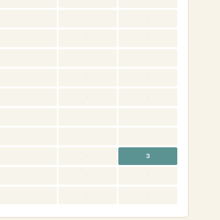
·
·
·
·
·
·
·
·
·
·
·
·
·
·
·
·
·
·
·
·
·
·
·
3
·
·
·
·
·
·