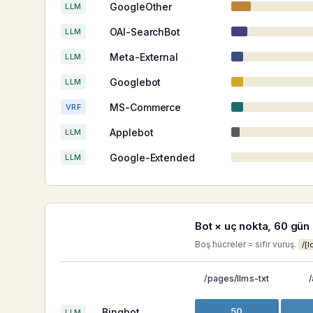
GoogleOther
LLM
OAI-SearchBot
LLM
Meta-External
LLM
Googlebot
LLM
MS-Commerce
VRF
Applebot
LLM
Google-Extended
LLM
Bot × uç nokta, 60 gün
Boş hücreler = sıfır vuruş.
/[l
/pages/llms-txt
/
Bingbot
50
LLM