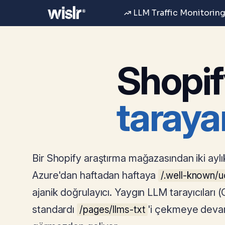
LLM Traffic Monitoring
Shopify
taraya
Bir Shopify araştırma mağazasından iki aylık
Azure'dan haftadan haftaya
/.well-known/
ajanik doğrulayıcı. Yaygın LLM tarayıcılar
standardı
'i çekmeye devam
/pages/llms-txt