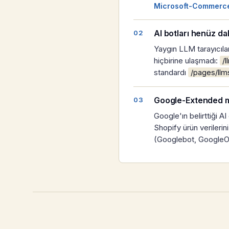
Microsoft-Commerce
AI botları henüz da
Yaygın LLM tarayıcıla
hiçbirine ulaşmadı:
/l
standardı
/pages/llm
Google-Extended ma
Google'ın belirttiği 
Shopify ürün verileri
(Googlebot, GoogleOthe