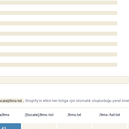
, Shopify'ın etkin her bölge için otomatik oluşturduğu yerel önek
ocale]/llms-txt
a/llms
/[locale]/llms-txt
/llms.txt
/llms-full.txt
43
·
·
·