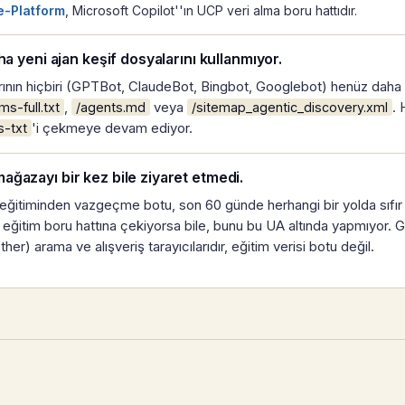
-Platform
, Microsoft Copilot''ın UCP veri alma boru hattıdır.
ha yeni ajan keşif dosyalarını kullanmıyor.
rının hiçbiri (GPTBot, ClaudeBot, Bingbot, Googlebot) henüz daha ye
,
veya
. 
lms-full.txt
/agents.md
/sitemap_agentic_discovery.xml
'i çekmeye devam ediyor.
s-txt
ğazayı bir kez bile ziyaret etmedi.
AI eğitiminden vazgeçme botu, son 60 günde herhangi bir yolda sıfır
ni eğitim boru hattına çekiyorsa bile, bunu bu UA altında yapmıyor. 
r) arama ve alışveriş tarayıcılarıdır, eğitim verisi botu değil.