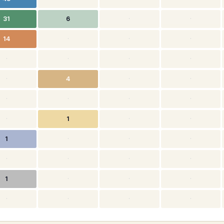
31
6
·
·
14
·
·
·
·
·
·
·
·
4
·
·
·
·
·
·
·
1
·
·
1
·
·
·
·
·
·
·
1
·
·
·
·
·
·
·