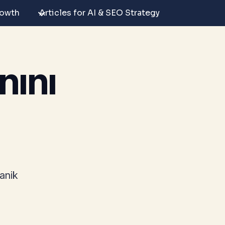
rowth
Articles for AI & SEO Strategy
nını
anik