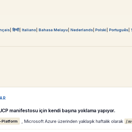
nçais
हिन्दी
Italiano
Bahasa Melayu
Nederlands
Polski
Português
LAR
 UCP manifestosu için kendi başına yoklama yapıyor.
, Microsoft Azure üzerinden yaklaşık haftalık olarak
-Platform
/.