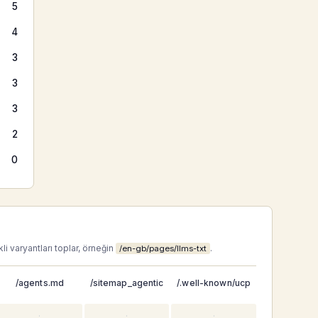
5
4
3
3
3
2
0
li varyantları toplar, örneğin
.
/en-gb/pages/llms-txt
/agents.md
/sitemap_agentic
/.well-known/ucp
·
·
·