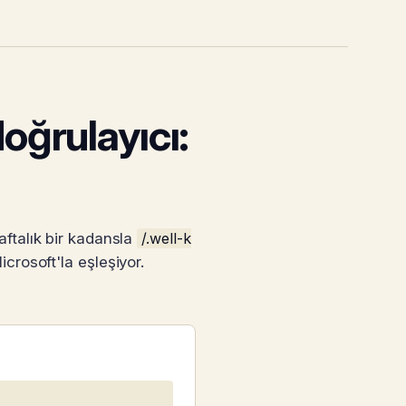
oğrulayıcı:
ftalık bir kadansla
/.well-k
crosoft'la eşleşiyor.