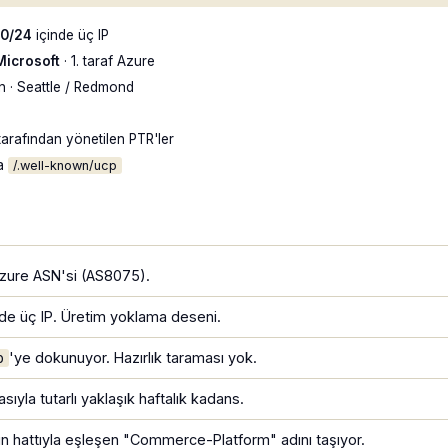
.0/24
içinde üç IP
Microsoft
· 1. taraf Azure
 · Seattle / Redmond
tarafından yönetilen PTR'ler
ca
/.well-known/ucp
 Azure ASN'si (AS8075).
de üç IP. Üretim yoklama deseni.
'ye dokunuyor. Hazırlık taraması yok.
p
yla tutarlı yaklaşık haftalık kadans.
ün hattıyla eşleşen "Commerce-Platform" adını taşıyor.