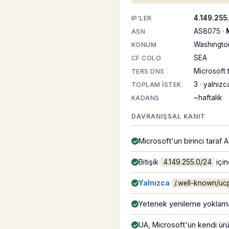
4.149.255
IP'LER
AS8075 ·
ASN
Washington
KONUM
SEA
CF COLO
Microsoft 
TERS DNS
3 · yalnız
TOPLAM ISTEK
~haftalık
KADANS
DAVRANIŞSAL KANIT
Microsoft'un birinci taraf
Bitişik
için
4.149.255.0/24
Yalnızca
/.well-known/uc
Yetenek yenileme yoklaması
UA, Microsoft'un kendi ür