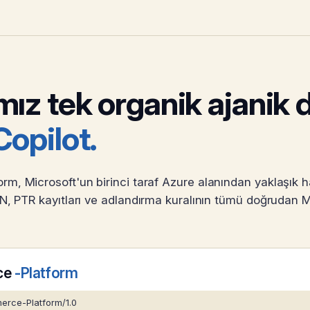
ız tek organik ajanik d
Copilot.
, Microsoft'un birinci taraf Azure alanından yaklaşık ha
ASN, PTR kayıtları ve adlandırma kuralının tümü doğrudan Mi
ce
-Platform
erce-Platform/1.0