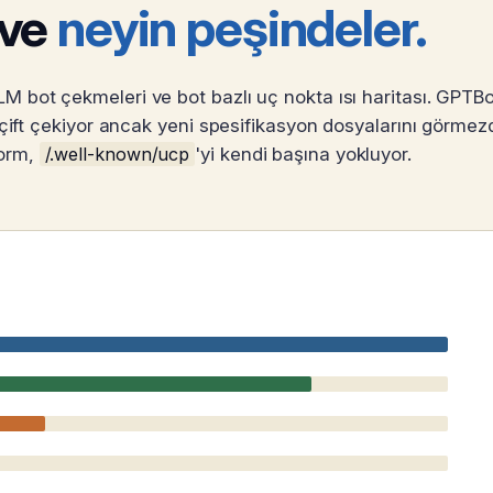
 ve
neyin peşindeler.
 bot çekmeleri ve bot bazlı uç nokta ısı haritası. GPTB
 çift çekiyor ancak yeni spesifikasyon dosyalarını görmez
orm,
/.well-known/ucp
'yi kendi başına yokluyor.