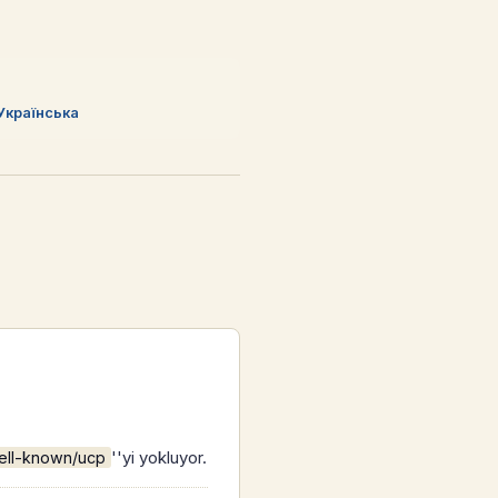
Українська
''yi yokluyor.
well-known/ucp