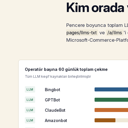
Kim orada
Pencere boyunca toplam LLM
pages/llms-txt
ve
/a/llms
'i
Microsoft-Commerce-Platf
Operatör başına 60 günlük toplam çekme
Tüm LLM keşif kaynakları birleştirilmiştir
Bingbot
LLM
GPTBot
LLM
ClaudeBot
LLM
Amazonbot
LLM