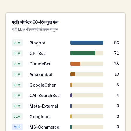
प्रति ऑपरेटर 60-दिन कुल फेच
सभी LLM-डिस्कवरी संसाधन संयुक्त
Bingbot
93
LLM
GPTBot
71
LLM
ClaudeBot
28
LLM
Amazonbot
13
LLM
GoogleOther
5
LLM
OAI-SearchBot
4
LLM
Meta-External
3
LLM
Googlebot
3
LLM
MS-Commerce
3
VRF