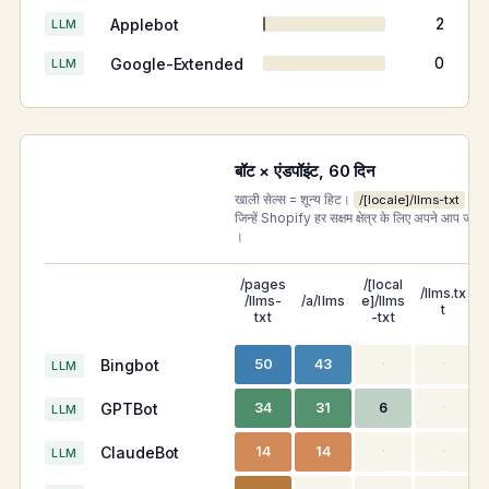
Applebot
2
LLM
Google-Extended
0
LLM
बॉट × एंडपॉइंट, 60 दिन
खाली सेल्स = शून्य हिट।
loca
/[locale]/llms-txt
जिन्हें Shopify हर सक्षम क्षेत्र के लिए अपने आप जनरे
।
/pages
/[local
/llms.tx
/llms-
/a/llms
e]/llms
t
f
txt
-txt
Bingbot
50
43
·
·
LLM
GPTBot
34
31
6
·
LLM
ClaudeBot
14
14
·
·
LLM