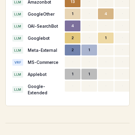
Amazonbot
13
·
·
·
LLM
GoogleOther
1
·
4
·
LLM
OAI-SearchBot
4
·
·
·
LLM
Googlebot
2
·
1
·
LLM
Meta-External
2
1
·
·
LLM
MS-Commerce
·
·
·
·
VRF
Applebot
1
1
·
·
LLM
Google-
·
·
·
·
LLM
Extended