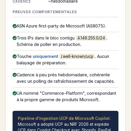
~hebdomadaire
CADENCE
PREUVES COMPORTEMENTALES
ASN Azure first-party de Microsoft (AS8075).
Trois IPs dans le bloc contigu
.
4.149.255.0/24
Schéma de poller en production.
Touche
uniquement
. Aucun
/.well-known/ucp
balayage de préparation.
Cadence à peu près hebdomadaire, cohérente
avec un polling de rafraîchissement de capacités.
UA nommé "Commerce-Platform", correspondant
à la propre gamme de produits Microsoft.
Pipeline d'ingestion UCP de Microsoft Copilot.
Microsoft a adopté UCP au NRF 2026 et expédie
UCP dans Copilot Checkout avec Shopify, PayPal