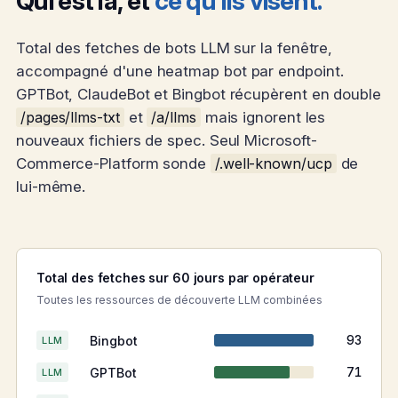
Qui est là, et
ce qu'ils visent.
Total des fetches de bots LLM sur la fenêtre,
accompagné d'une heatmap bot par endpoint.
GPTBot, ClaudeBot et Bingbot récupèrent en double
/pages/llms-txt
et
/a/llms
mais ignorent les
nouveaux fichiers de spec. Seul Microsoft-
Commerce-Platform sonde
/.well-known/ucp
de
lui-même.
Total des fetches sur 60 jours par opérateur
Toutes les ressources de découverte LLM combinées
Bingbot
93
LLM
GPTBot
71
LLM