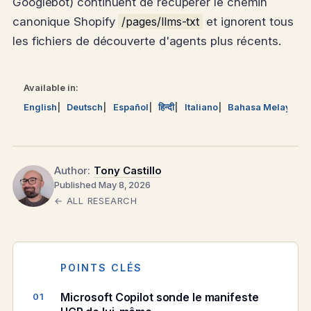
Googlebot) continuent de récupérer le chemin
canonique Shopify
/pages/llms-txt
et ignorent tous
les fichiers de découverte d'agents plus récents.
Available in:
English
Deutsch
Español
हिन्दी
Italiano
Bahasa Melayu
Author:
Tony Castillo
Published May 8, 2026
← ALL RESEARCH
POINTS CLÉS
Microsoft Copilot sonde le manifeste