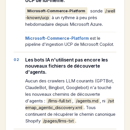
UCP de lui-même.
sonde
Microsoft-Commerce-Platform
/.well
à un rythme à peu près
-known/ucp
hebdomadaire depuis Microsoft Azure.
Microsoft-Commerce-Platform
est le
pipeline d'ingestion UCP de Microsoft Copilot.
Les bots IA n'utilisent pas encore les
nouveaux fichiers de découverte
d'agents.
Aucun des crawlers LLM courants (GPTBot,
ClaudeBot, Bingbot, Googlebot) n'a touché
les nouveaux chemins de découverte
d'agents :
,
, ni
/llms-full.txt
/agents.md
/sit
. Tous
emap_agentic_discovery.xml
continuent de récupérer le chemin canonique
Shopify
.
/pages/llms-txt