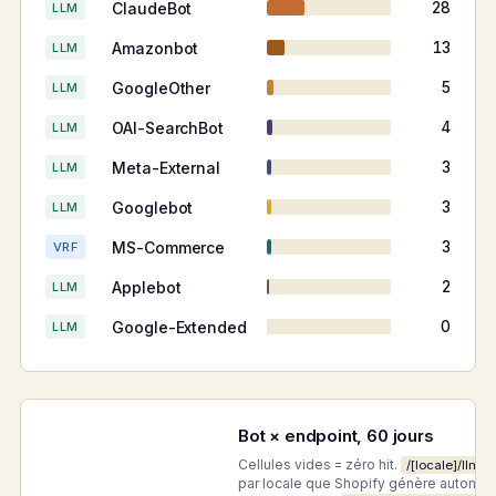
ClaudeBot
28
LLM
Amazonbot
13
LLM
GoogleOther
5
LLM
OAI-SearchBot
4
LLM
Meta-External
3
LLM
Googlebot
3
LLM
MS-Commerce
3
VRF
Applebot
2
LLM
Google-Extended
0
LLM
Bot × endpoint, 60 jours
Cellules vides = zéro hit.
/[locale]/llms-
par locale que Shopify génère automa