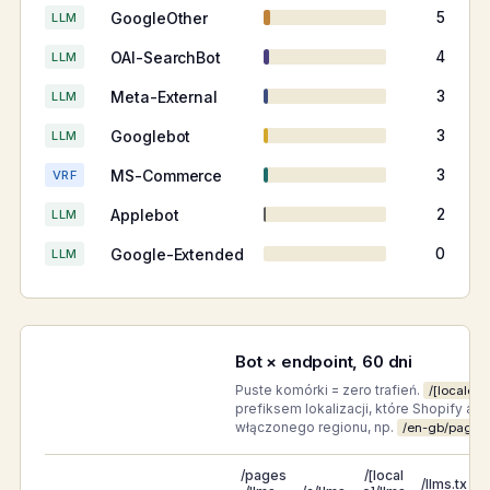
GoogleOther
5
LLM
OAI-SearchBot
4
LLM
Meta-External
3
LLM
Googlebot
3
LLM
MS-Commerce
3
VRF
Applebot
2
LLM
Google-Extended
0
LLM
Bot × endpoint, 60 dni
Puste komórki = zero trafień.
/[locale]/
prefiksem lokalizacji, które Shopify a
włączonego regionu, np.
/en-gb/pages/
/pages
/[local
/llms.tx