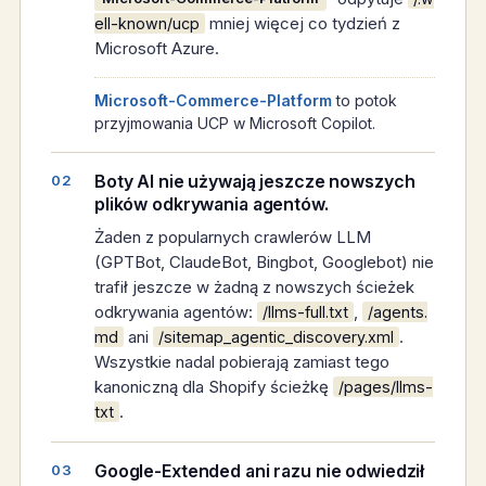
mniej więcej co tydzień z
ell-known/ucp
Microsoft Azure.
Microsoft-Commerce-Platform
to potok
przyjmowania UCP w Microsoft Copilot.
Boty AI nie używają jeszcze nowszych
plików odkrywania agentów.
Żaden z popularnych crawlerów LLM
(GPTBot, ClaudeBot, Bingbot, Googlebot) nie
trafił jeszcze w żadną z nowszych ścieżek
odkrywania agentów:
,
/llms-full.txt
/agents.
ani
.
md
/sitemap_agentic_discovery.xml
Wszystkie nadal pobierają zamiast tego
kanoniczną dla Shopify ścieżkę
/pages/llms-
.
txt
Google-Extended ani razu nie odwiedził