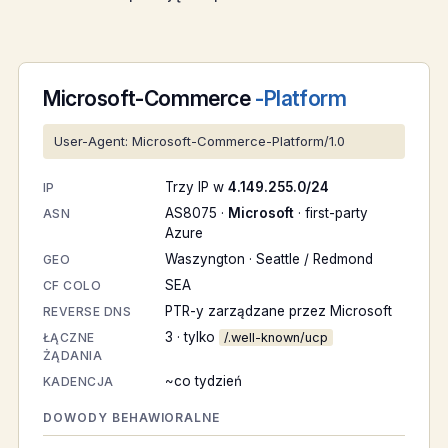
Microsoft-Commerce
-Platform
User-Agent: Microsoft-Commerce-Platform/1.0
Trzy IP w
4.149.255.0/24
IP
AS8075 ·
Microsoft
· first-party
ASN
Azure
Waszyngton · Seattle / Redmond
GEO
SEA
CF COLO
PTR-y zarządzane przez Microsoft
REVERSE DNS
3 · tylko
ŁĄCZNE
/.well-known/ucp
ŻĄDANIA
~co tydzień
KADENCJA
DOWODY BEHAWIORALNE