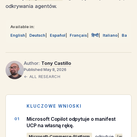
odkrywania agentów.
Available in:
English
Deutsch
Español
Français
हिन्दी
Italiano
Bahasa
Author:
Tony Castillo
Published May 8, 2026
← ALL RESEARCH
KLUCZOWE WNIOSKI
Microsoft Copilot odpytuje o manifest
UCP na własną rękę.
odpytuje
Microsoft-Commerce-Platform
/.w