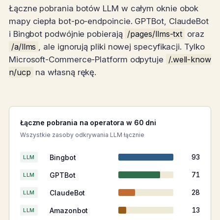
Łączne pobrania botów LLM w całym oknie obok
mapy ciepła bot-po-endpoincie. GPTBot, ClaudeBot
i Bingbot podwójnie pobierają
/pages/llms-txt
oraz
/a/llms
, ale ignorują pliki nowej specyfikacji. Tylko
Microsoft-Commerce-Platform odpytuje
/.well-know
n/ucp
na własną rękę.
Łączne pobrania na operatora w 60 dni
Wszystkie zasoby odkrywania LLM łącznie
Bingbot
93
LLM
GPTBot
71
LLM
ClaudeBot
28
LLM
Amazonbot
13
LLM