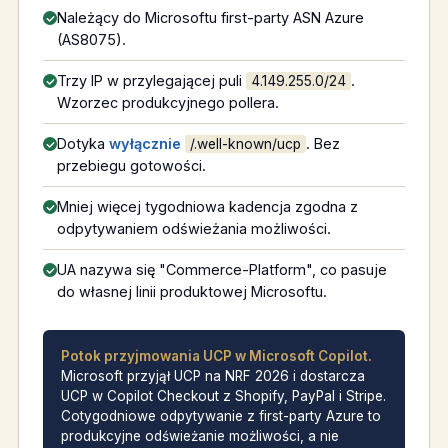
Należący do Microsoftu first-party ASN Azure
(AS8075).
Trzy IP w przylegającej puli
.
4.149.255.0/24
Wzorzec produkcyjnego pollera.
Dotyka
wyłącznie
. Bez
/.well-known/ucp
przebiegu gotowości.
Mniej więcej tygodniowa kadencja zgodna z
odpytywaniem odświeżania możliwości.
UA nazywa się "Commerce-Platform", co pasuje
do własnej linii produktowej Microsoftu.
Potok przyjmowania UCP w Microsoft Copilot.
Microsoft przyjął UCP na NRF 2026 i dostarcza
UCP w Copilot Checkout z Shopify, PayPal i Stripe.
Cotygodniowe odpytywanie z first-party Azure to
produkcyjne odświeżanie możliwości, a nie