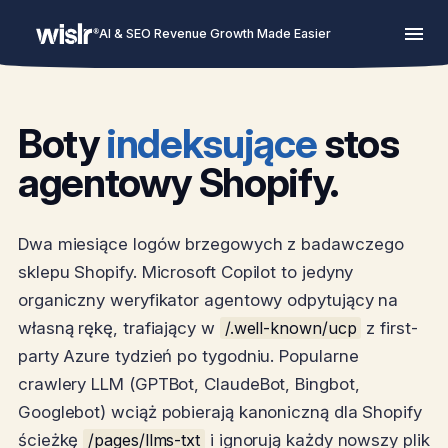
AI & SEO Revenue Growth Made Easier
Boty
indeksujące
stos
agentowy Shopify.
Dwa miesiące logów brzegowych z badawczego
sklepu Shopify. Microsoft Copilot to jedyny
organiczny weryfikator agentowy odpytujący na
własną rękę, trafiający w
/.well-known/ucp
z first-
party Azure tydzień po tygodniu. Popularne
crawlery LLM (GPTBot, ClaudeBot, Bingbot,
Googlebot) wciąż pobierają kanoniczną dla Shopify
ścieżkę
/pages/llms-txt
i ignorują każdy nowszy plik