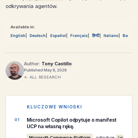
odkrywania agentów.
Available in:
English
Deutsch
Español
Français
हिन्दी
Italiano
Bahasa
Author:
Tony Castillo
Published May 8, 2026
← ALL RESEARCH
KLUCZOWE WNIOSKI
Microsoft Copilot odpytuje o manifest
UCP na własną rękę.
odpytuje
Microsoft-Commerce-Platform
/.w