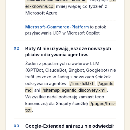
mniej więcej co tydzień z
ell-known/ucp
Microsoft Azure.
Microsoft-Commerce-Platform
to potok
przyjmowania UCP w Microsoft Copilot.
Boty AI nie używają jeszcze nowszych
plików odkrywania agentów.
Żaden z popularnych crawlerów LLM
(GPTBot, ClaudeBot, Bingbot, Googlebot) nie
trafił jeszcze w żadną z nowszych ścieżek
odkrywania agentów:
,
/llms-full.txt
/agents.
ani
.
md
/sitemap_agentic_discovery.xml
Wszystkie nadal pobierają zamiast tego
kanoniczną dla Shopify ścieżkę
/pages/llms-
.
txt
Google-Extended ani razu nie odwiedził