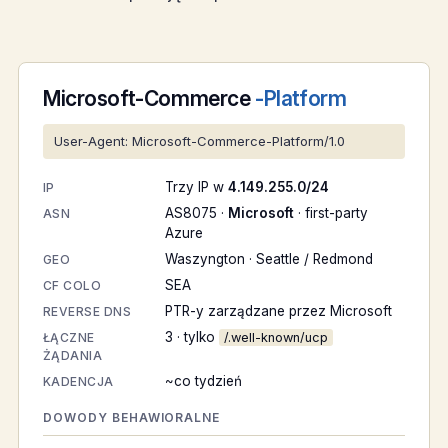
Microsoft-Commerce
-Platform
User-Agent: Microsoft-Commerce-Platform/1.0
Trzy IP w
4.149.255.0/24
IP
AS8075 ·
Microsoft
· first-party
ASN
Azure
Waszyngton · Seattle / Redmond
GEO
SEA
CF COLO
PTR-y zarządzane przez Microsoft
REVERSE DNS
3 · tylko
ŁĄCZNE
/.well-known/ucp
ŻĄDANIA
~co tydzień
KADENCJA
DOWODY BEHAWIORALNE