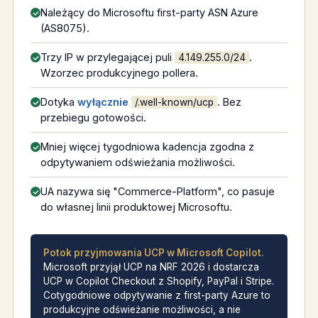
Należący do Microsoftu first-party ASN Azure
(AS8075).
Trzy IP w przylegającej puli
.
4.149.255.0/24
Wzorzec produkcyjnego pollera.
Dotyka
wyłącznie
. Bez
/.well-known/ucp
przebiegu gotowości.
Mniej więcej tygodniowa kadencja zgodna z
odpytywaniem odświeżania możliwości.
UA nazywa się "Commerce-Platform", co pasuje
do własnej linii produktowej Microsoftu.
Potok przyjmowania UCP w Microsoft Copilot.
Microsoft przyjął UCP na NRF 2026 i dostarcza
UCP w Copilot Checkout z Shopify, PayPal i Stripe.
Cotygodniowe odpytywanie z first-party Azure to
produkcyjne odświeżanie możliwości, a nie