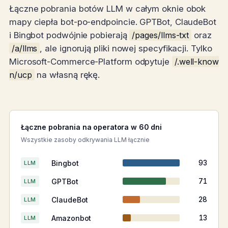
Łączne pobrania botów LLM w całym oknie obok
mapy ciepła bot-po-endpoincie. GPTBot, ClaudeBot
i Bingbot podwójnie pobierają
/pages/llms-txt
oraz
/a/llms
, ale ignorują pliki nowej specyfikacji. Tylko
Microsoft-Commerce-Platform odpytuje
/.well-know
n/ucp
na własną rękę.
Łączne pobrania na operatora w 60 dni
Wszystkie zasoby odkrywania LLM łącznie
Bingbot
93
LLM
GPTBot
71
LLM
ClaudeBot
28
LLM
Amazonbot
13
LLM