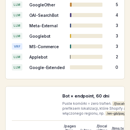
GoogleOther
5
LLM
OAI-SearchBot
4
LLM
Meta-External
3
LLM
Googlebot
3
LLM
MS-Commerce
3
VRF
Applebot
2
LLM
Google-Extended
0
LLM
Bot × endpoint, 60 dni
Puste komórki = zero trafień.
/[locale]/
prefiksem lokalizacji, które Shopify a
włączonego regionu, np.
/en-gb/pages/
/pages
/[local
/llms.tx