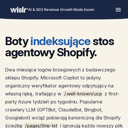
AI & SEO Revenue Growth Made Easier
Boty
indeksujące
stos
agentowy Shopify.
Dwa miesiące logów brzegowych z badawczego
sklepu Shopify. Microsoft Copilot to jedyny
organiczny weryfikator agentowy odpytujący na
własną rękę, trafiający w
/.well-known/ucp
z first-
party Azure tydzień po tygodniu. Popularne
crawlery LLM (GPTBot, ClaudeBot, Bingbot,
Googlebot) wciąż pobierają kanoniczną dla Shopify
ścieżkę
/pages/llms-txt
i ignorują każdy nowszy plik