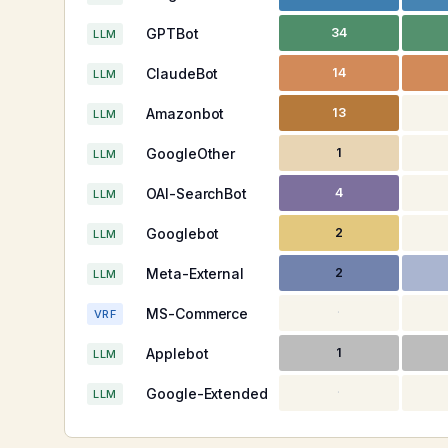
GPTBot
34
LLM
ClaudeBot
14
LLM
Amazonbot
13
LLM
GoogleOther
1
LLM
OAI-SearchBot
4
LLM
Googlebot
2
LLM
Meta-External
2
LLM
MS-Commerce
·
VRF
Applebot
1
LLM
Google-Extended
·
LLM