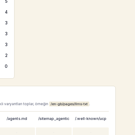
5
4
3
3
3
2
0
li varyantları toplar, örneğin
.
/en-gb/pages/llms-txt
/agents.md
/sitemap_agentic
/.well-known/ucp
·
·
·