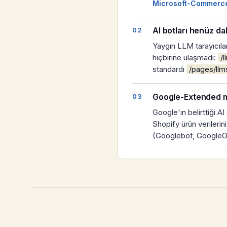
Microsoft-Commerce
AI botları henüz da
Yaygın LLM tarayıcıla
hiçbirine ulaşmadı:
/l
standardı
/pages/llm
Google-Extended ma
Google'ın belirttiği 
Shopify ürün verileri
(Googlebot, GoogleOthe