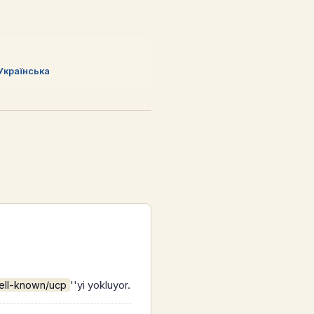
Українська
''yi yokluyor.
well-known/ucp