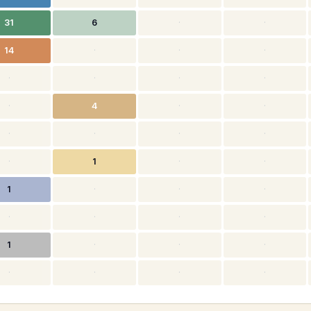
31
6
·
·
14
·
·
·
·
·
·
·
·
4
·
·
·
·
·
·
·
1
·
·
1
·
·
·
·
·
·
·
1
·
·
·
·
·
·
·