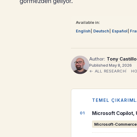
görmezden geliyor.
Available in:
English
Deutsch
Español
Fra
Author:
Tony Castillo
Published May 8, 2026
← ALL RESEARCH
HO
TEMEL ÇIKARIM
Microsoft Copilot,
Microsoft-Commerce