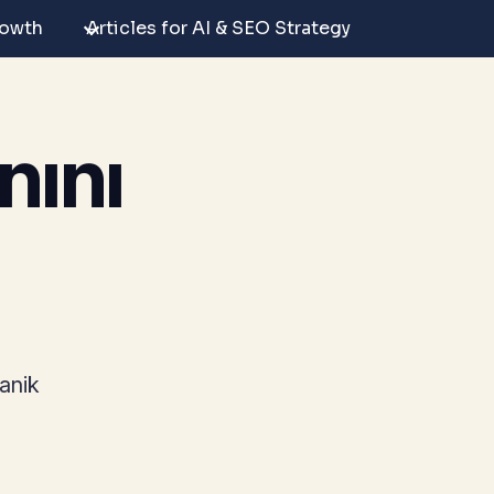
rowth
Articles for AI & SEO Strategy
nını
anik