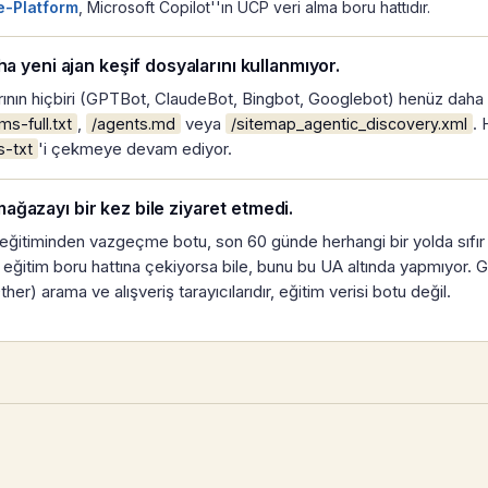
-Platform
, Microsoft Copilot''ın UCP veri alma boru hattıdır.
ha yeni ajan keşif dosyalarını kullanmıyor.
rının hiçbiri (GPTBot, ClaudeBot, Bingbot, Googlebot) henüz daha ye
,
veya
. 
lms-full.txt
/agents.md
/sitemap_agentic_discovery.xml
'i çekmeye devam ediyor.
s-txt
ğazayı bir kez bile ziyaret etmedi.
AI eğitiminden vazgeçme botu, son 60 günde herhangi bir yolda sıfır
ni eğitim boru hattına çekiyorsa bile, bunu bu UA altında yapmıyor. 
r) arama ve alışveriş tarayıcılarıdır, eğitim verisi botu değil.