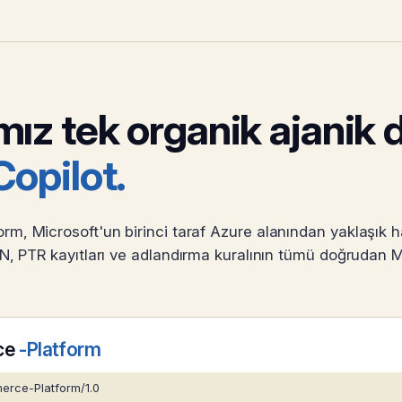
ız tek organik ajanik d
Copilot.
, Microsoft'un birinci taraf Azure alanından yaklaşık ha
ASN, PTR kayıtları ve adlandırma kuralının tümü doğrudan Mi
ce
-Platform
erce-Platform/1.0