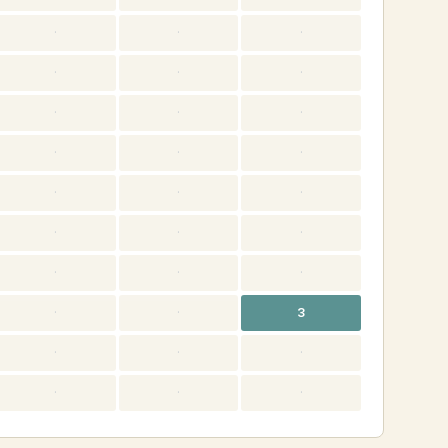
·
·
·
·
·
·
·
·
·
·
·
·
·
·
·
·
·
·
·
·
·
·
·
3
·
·
·
·
·
·