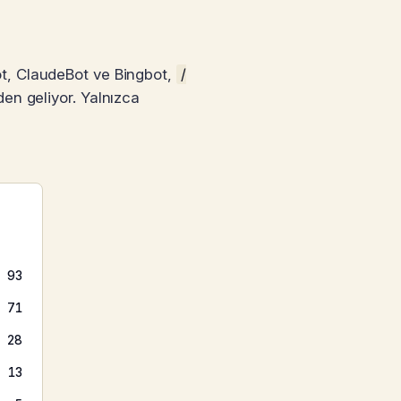
ot, ClaudeBot ve Bingbot,
/
den geliyor. Yalnızca
93
71
28
13