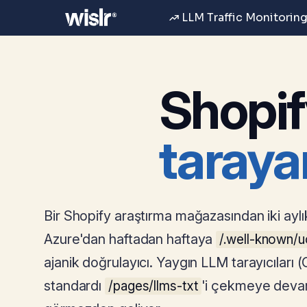
LLM Traffic Monitoring
Shopify
taraya
Bir Shopify araştırma mağazasından iki aylık
Azure'dan haftadan haftaya
/.well-known/
ajanik doğrulayıcı. Yaygın LLM tarayıcılar
standardı
'i çekmeye devam
/pages/llms-txt