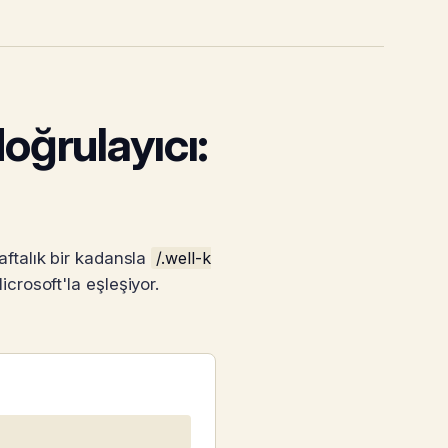
oğrulayıcı:
ftalık bir kadansla
/.well-k
crosoft'la eşleşiyor.