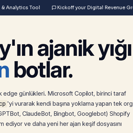
 & Analytics Tool
Kickoff your Digital Revenue G
'ın ajanik yığı
n
botlar.
 edge günlükleri. Microsoft Copilot, birinci taraf
'yi vurarak kendi başına yoklama yapan tek org
ucp
ı (GPTBot, ClaudeBot, Bingbot, Googlebot) Shopify
 ediyor ve daha yeni her ajan keşif dosyasını