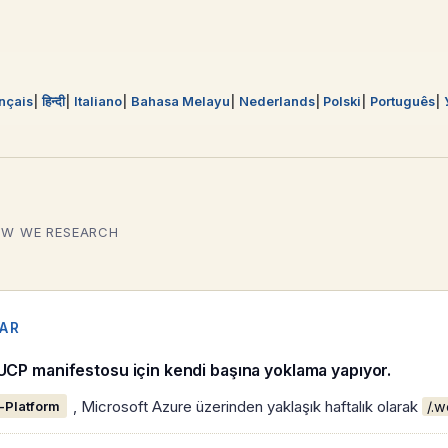
nçais
हिन्दी
Italiano
Bahasa Melayu
Nederlands
Polski
Português
W WE RESEARCH
LAR
 UCP manifestosu için kendi başına yoklama yapıyor.
, Microsoft Azure üzerinden yaklaşık haftalık olarak
-Platform
/.