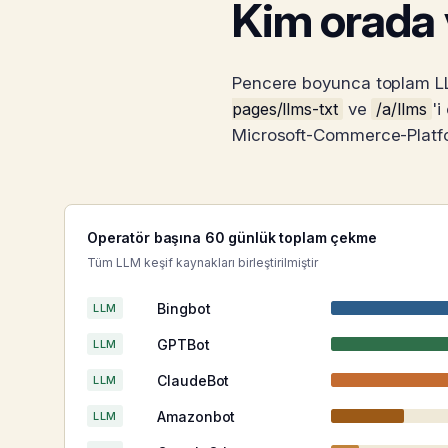
Kim orada
Pencere boyunca toplam LLM
pages/llms-txt
ve
/a/llms
'i
Microsoft-Commerce-Platf
Operatör başına 60 günlük toplam çekme
Tüm LLM keşif kaynakları birleştirilmiştir
Bingbot
LLM
GPTBot
LLM
ClaudeBot
LLM
Amazonbot
LLM