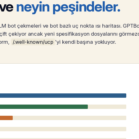
 ve
neyin peşindeler.
 bot çekmeleri ve bot bazlı uç nokta ısı haritası. GPTB
 çift çekiyor ancak yeni spesifikasyon dosyalarını görmez
orm,
/.well-known/ucp
'yi kendi başına yokluyor.