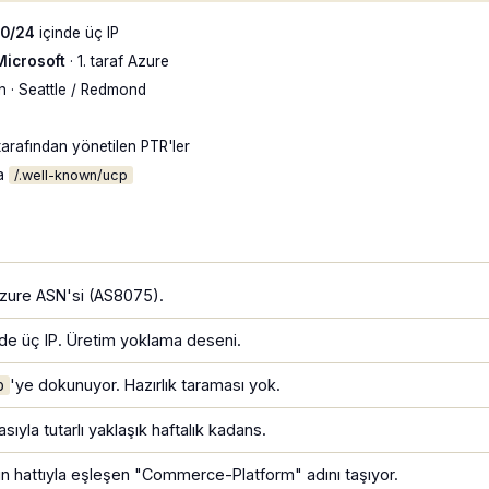
.0/24
içinde üç IP
Microsoft
· 1. taraf Azure
 · Seattle / Redmond
tarafından yönetilen PTR'ler
ca
/.well-known/ucp
 Azure ASN'si (AS8075).
de üç IP. Üretim yoklama deseni.
'ye dokunuyor. Hazırlık taraması yok.
p
yla tutarlı yaklaşık haftalık kadans.
ün hattıyla eşleşen "Commerce-Platform" adını taşıyor.