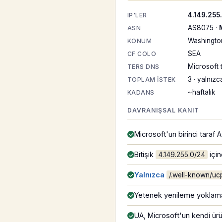
4.149.255
IP'LER
AS8075 ·
ASN
Washington
KONUM
SEA
CF COLO
Microsoft 
TERS DNS
3 · yalnız
TOPLAM ISTEK
~haftalık
KADANS
DAVRANIŞSAL KANIT
Microsoft'un birinci taraf
Bitişik
için
4.149.255.0/24
Yalnızca
/.well-known/uc
Yetenek yenileme yoklaması
UA, Microsoft'un kendi ür