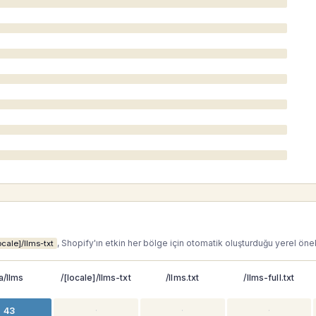
, Shopify'ın etkin her bölge için otomatik oluşturduğu yerel önek
ocale]/llms-txt
a/llms
/[locale]/llms-txt
/llms.txt
/llms-full.txt
43
·
·
·