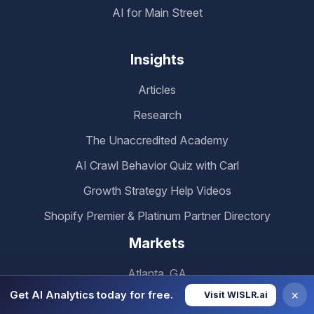
AI for Main Street
Insights
Articles
Research
The Unaccredited Academy
AI Crawl Behavior Quiz with Carl
Growth Strategy Help Videos
Shopify Premier & Platinum Partner Directory
Markets
Atlanta, GA
×
Get AI Analytics today for free.
Visit WISLR.ai
Chamblee, GA