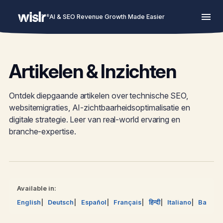
AI & SEO Revenue Growth Made Easier
Artikelen & Inzichten
Ontdek diepgaande artikelen over technische SEO,
websitemigraties, AI-zichtbaarheidsoptimalisatie en
digitale strategie. Leer van real-world ervaring en
branche-expertise.
Available in:
English
Deutsch
Español
Français
हिन्दी
Italiano
Bahasa