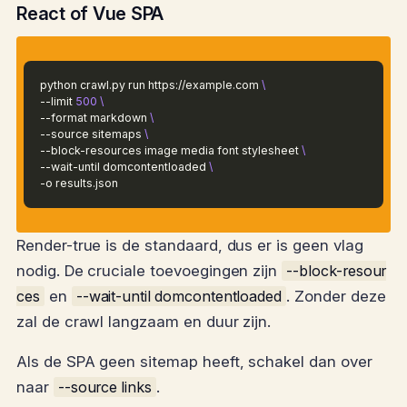
React of Vue SPA
python crawl.py run https://example.com
\
--limit
500
\
--format markdown
\
--source sitemaps
\
--block-resources image media font stylesheet
\
--wait-until domcontentloaded
\
-o results.json
Render-true is de standaard, dus er is geen vlag
nodig. De cruciale toevoegingen zijn
--block-resour
ces
en
--wait-until domcontentloaded
. Zonder deze
zal de crawl langzaam en duur zijn.
Als de SPA geen sitemap heeft, schakel dan over
naar
--source links
.