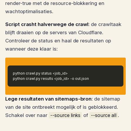
render-true met de resource-blokkering en
wachtoptimalisaties.
Script crasht halverwege de crawl
: de crawltaak
blijft draaien op de servers van Cloudflare.
Controleer de status en haal de resultaten op
wanneer deze klaar is:
python crawl.py status <job_id>
python crawl.py results <job_id> -o out.json
Lege resultaten van sitemaps-bron
: de sitemap
van de site ontbreekt mogelijk of is geblokkeerd.
Schakel over naar
--source links
of
--source all
.