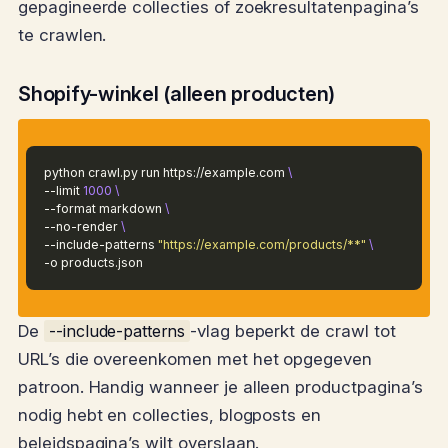
gepagineerde collecties of zoekresultatenpagina’s
te crawlen.
Shopify-winkel (alleen producten)
python crawl.py run https://example.com
\
--limit
1000
\
--format markdown
\
--no-render
\
--include-patterns
"https://example.com/products/**"
\
-o products.json
De
--include-patterns
-vlag beperkt de crawl tot
URL’s die overeenkomen met het opgegeven
patroon. Handig wanneer je alleen productpagina’s
nodig hebt en collecties, blogposts en
beleidspagina’s wilt overslaan.