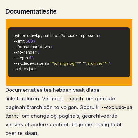
Documentatiesite
python crawl.py run https://docs.example.com
\
--limit
500
\
--format markdown
\
--no-render
\
--depth
5
\
--exclude-patterns
"*/changelog/**"
"*/archive/**"
\
-o docs.json
Documentatiesites hebben vaak diepe
linkstructuren. Verhoog
--depth
om geneste
paginahiërarchieën te volgen. Gebruik
--exclude-pa
tterns
om changelog-pagina’s, gearchiveerde
versies of andere content die je niet nodig hebt
over te slaan.