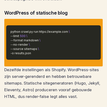
WordPress of statische blog
python crawl.py run https://example.com
\
--limit
500
\
--format markdown
\
--no-render
\
--source sitemaps
\
-o results.json
Dezelfde instellingen als Shopify. WordPress-sites
zijn server-gerenderd en hebben betrouwbare
sitemaps. Statische sitegeneratoren (Hugo, Jekyll,
Eleventy, Astro) produceren vooraf gebouwde
HTML, dus render-false legt alles vast.