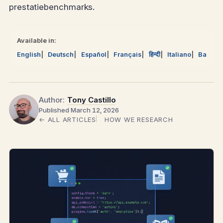
prestatiebenchmarks.
Available in:
English
Deutsch
Español
Français
हिन्दी
Italiano
Bahasa
Author:
Tony Castillo
Published March 12, 2026
← ALL ARTICLES
HOW WE RESEARCH