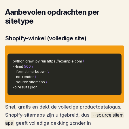
Aanbevolen opdrachten per
sitetype
Shopify-winkel (volledige site)
python crawl.py run https://example.com
\
--limit
500
\
--format markdown
\
--no-render
\
--source sitemaps
\
-o results.json
Snel, gratis en dekt de volledige productcatalogus.
Shopify-sitemaps zijn uitgebreid, dus
--source sitem
aps
geeft volledige dekking zonder in