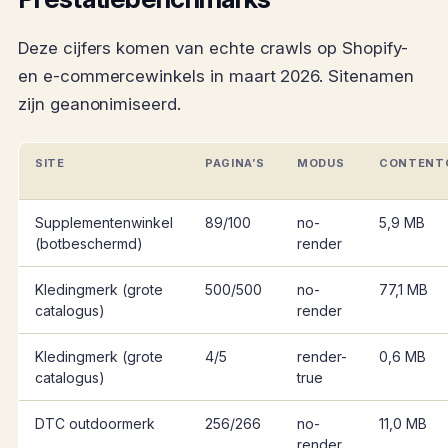
Deze cijfers komen van echte crawls op Shopify-
en e-commercewinkels in maart 2026. Sitenamen
zijn geanonimiseerd.
SITE
PAGINA’S
MODUS
CONTENT
Supplementenwinkel
89/100
no-
5,9 MB
(botbeschermd)
render
Kledingmerk (grote
500/500
no-
77,1 MB
catalogus)
render
Kledingmerk (grote
4/5
render-
0,6 MB
catalogus)
true
DTC outdoormerk
256/266
no-
11,0 MB
render