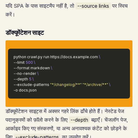
यदि SPA के पास साइटमैप नहीं है, तो
--source links
पर स्विच
करें।
डॉक्यूमेंटेशन साइट
python crawl.py run https://docs.example.com
\
--limit
500
\
--format markdown
\
--no-render
\
--depth
5
\
--exclude-patterns
"*/changelog/**"
"*/archive/**"
\
-o docs.json
डॉक्यूमेंटेशन साइट्स में अक्सर गहरे लिंक ढाँचे होते हैं। नेस्टेड पेज
पदानुक्रमों को फ़ॉलो करने के लिए
--depth
बढ़ाएँ। चेंजलॉग पेज,
आर्काइव किए गए संस्करणों, या अन्य अनावश्यक कंटेंट को छोड़ने के
लिए
--exclude-patterns
का उपयोग करें।