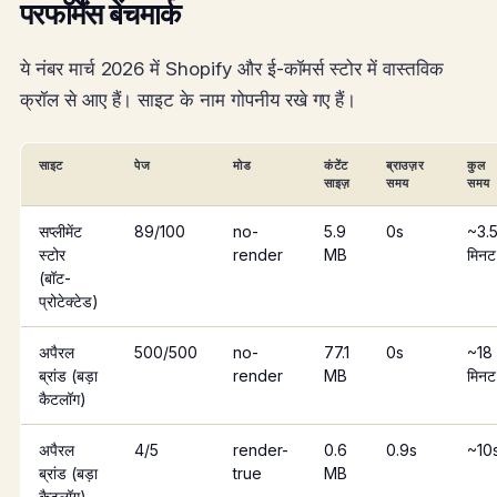
परफॉर्मेंस बेंचमार्क
ये नंबर मार्च 2026 में Shopify और ई-कॉमर्स स्टोर में वास्तविक
क्रॉल से आए हैं। साइट के नाम गोपनीय रखे गए हैं।
साइट
पेज
मोड
कंटेंट
ब्राउज़र
कुल
साइज़
समय
समय
सप्लीमेंट
89/100
no-
5.9
0s
~3.
स्टोर
render
MB
मिनट
(बॉट-
प्रोटेक्टेड)
अपैरल
500/500
no-
77.1
0s
~18
ब्रांड (बड़ा
render
MB
मिनट
कैटलॉग)
अपैरल
4/5
render-
0.6
0.9s
~10
ब्रांड (बड़ा
true
MB
कैटलॉग)