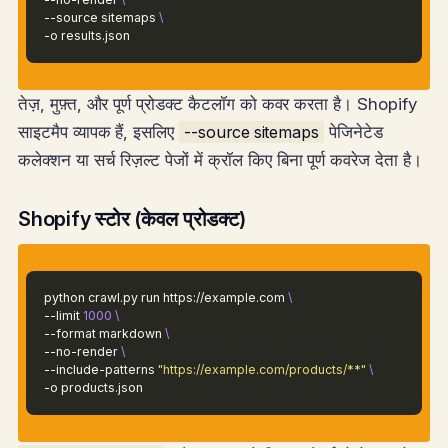
--source sitemaps
\
-o results.json
तेज़, मुफ़्त, और पूर्ण प्रोडक्ट कैटलॉग को कवर करता है। Shopify
साइटमैप व्यापक हैं, इसलिए
--source sitemaps
पेजिनेटेड
कलेक्शन या सर्च रिज़ल्ट पेजों में क्रॉल किए बिना पूर्ण कवरेज देता है।
Shopify स्टोर (केवल प्रोडक्ट)
python crawl.py run https://example.com
\
--limit
1000
\
--format markdown
\
--no-render
\
--include-patterns
"https://example.com/products/**"
\
-o products.json