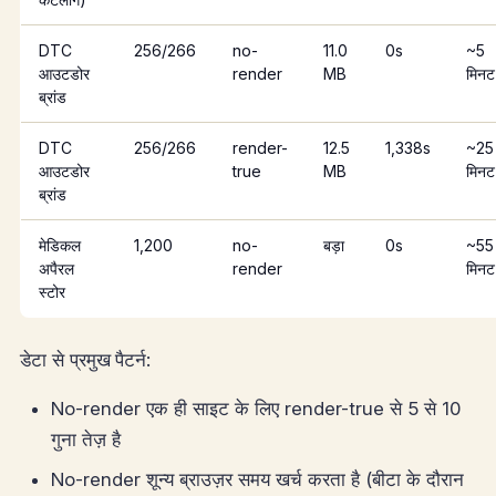
DTC
256/266
no-
11.0
0s
~5
आउटडोर
render
MB
मिनट
ब्रांड
DTC
256/266
render-
12.5
1,338s
~25
आउटडोर
true
MB
मिनट
ब्रांड
मेडिकल
1,200
no-
बड़ा
0s
~55
अपैरल
render
मिनट
स्टोर
डेटा से प्रमुख पैटर्न:
No-render एक ही साइट के लिए render-true से 5 से 10
गुना तेज़ है
No-render शून्य ब्राउज़र समय खर्च करता है (बीटा के दौरान