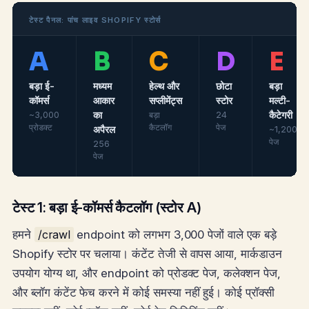
टेस्ट पैनल: पांच लाइव SHOPIFY स्टोर्स
A
B
C
D
E
बड़ा ई-
मध्यम
हेल्थ और
छोटा
बड़ा
कॉमर्स
आकार
सप्लीमेंट्स
स्टोर
मल्टी-
का
कैटेगरी
~3,000
बड़ा
24
प्रोडक्ट
कैटलॉग
पेज
अपैरल
~1,200
पेज
256
पेज
टेस्ट 1: बड़ा ई-कॉमर्स कैटलॉग (स्टोर A)
हमने
/crawl
endpoint को लगभग 3,000 पेजों वाले एक बड़े
Shopify स्टोर पर चलाया। कंटेंट तेजी से वापस आया, मार्कडाउन
उपयोग योग्य था, और endpoint को प्रोडक्ट पेज, कलेक्शन पेज,
और ब्लॉग कंटेंट फेच करने में कोई समस्या नहीं हुई। कोई प्रॉक्सी