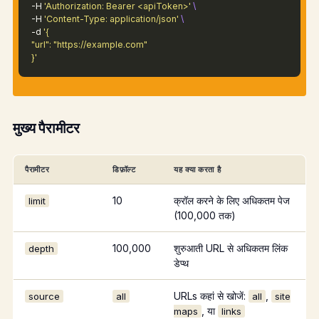
-H
'Authorization: Bearer <apiToken>'
\
-H
'Content-Type: application/json'
\
-d
'{
"url": "https://example.com"
}'
मुख्य पैरामीटर
पैरामीटर
डिफ़ॉल्ट
यह क्या करता है
10
क्रॉल करने के लिए अधिकतम पेज
limit
(100,000 तक)
100,000
शुरुआती URL से अधिकतम लिंक
depth
डेप्थ
URLs कहां से खोजें:
,
source
all
all
site
, या
maps
links