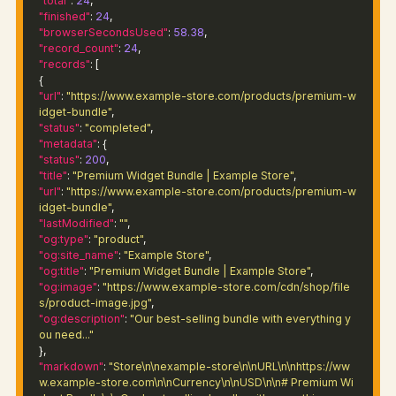
"total"
:
24
,
"finished"
:
24
,
"browserSecondsUsed"
:
58.38
,
"record_count"
:
24
,
"records"
: [
{
"url"
:
"https://www.example-store.com/products/premium-w
idget-bundle"
,
"status"
:
"completed"
,
"metadata"
: {
"status"
:
200
,
"title"
:
"Premium Widget Bundle | Example Store"
,
"url"
:
"https://www.example-store.com/products/premium-w
idget-bundle"
,
"lastModified"
:
""
,
"og:type"
:
"product"
,
"og:site_name"
:
"Example Store"
,
"og:title"
:
"Premium Widget Bundle | Example Store"
,
"og:image"
:
"https://www.example-store.com/cdn/shop/file
s/product-image.jpg"
,
"og:description"
:
"Our best-selling bundle with everything y
ou need..."
},
"markdown"
:
"Store\n\nexample-store\n\nURL\n\nhttps://ww
w.example-store.com\n\nCurrency\n\nUSD\n\n# Premium Wi