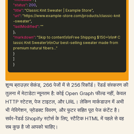
"status"
:
200
,
"title"
:
"Classic Knit Sweater | Example Store"
,
"url"
:
"https://www.example-store.com/products/classic-knit
-sweater"
,
"lastModified"
:
""
},
"markdown"
:
"Skip to content\n\nFree Shipping $150+\n\n# C
lassic Knit Sweater\n\nOur best-selling sweater made from
premium natural fibers..."
}
]
}
शून्य ब्राउज़र सेकंड, 266 पेजों में से 256 रिकॉर्ड। रेंडर्ड संस्करण की
तुलना में मेटाडेटा न्यूनतम है: कोई Open Graph फील्ड नहीं, केवल
HTTP स्टेटस, पेज टाइटल, और URL। लेकिन मार्कडाउन में अभी
भी नेविगेशन, प्रोडक्ट विवरण, और फुटर सहित पूरा पेज कंटेंट है।
सर्वर-रेंडर्ड Shopify स्टोर्स के लिए, स्टैटिक HTML में पहले से वह
सब कुछ है जो आपको चाहिए।