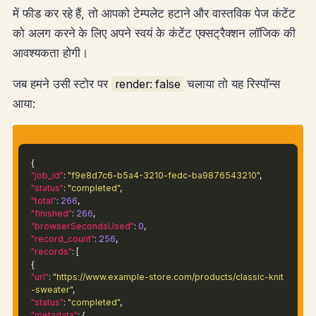
में फीड कर रहे हैं, तो आपको टेम्पलेट हटाने और वास्तविक पेज कंटेंट
को अलग करने के लिए अपने स्वयं के कंटेंट एक्सट्रैक्शन लॉजिक की
आवश्यकता होगी।
जब हमने उसी स्टोर पर
render: false
चलाया तो यह रिस्पॉन्स
आया:
{
"job_id"
:
"f9e8d7c6-b5a4-3210-fedc-ba9876543210"
,
"status"
:
"completed"
,
"total"
:
266
,
"finished"
:
266
,
"browserSecondsUsed"
:
0
,
"record_count"
:
256
,
"records"
: [
{
"url"
:
"https://www.example-store.com/products/classic-knit
-sweater"
,
"status"
:
"completed"
,
"metadata"
: {