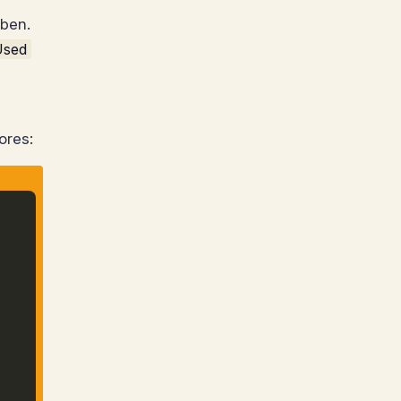
eben.
Used
ores: