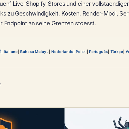
fuenf Live-Shopify-Stores und einer vollstaendige
ks zu Geschwindigkeit, Kosten, Render-Modi, Ser
er Endpoint an seine Grenzen stoesst.
दी
Italiano
Bahasa Melayu
Nederlands
Polski
Português
Türkçe
У
6