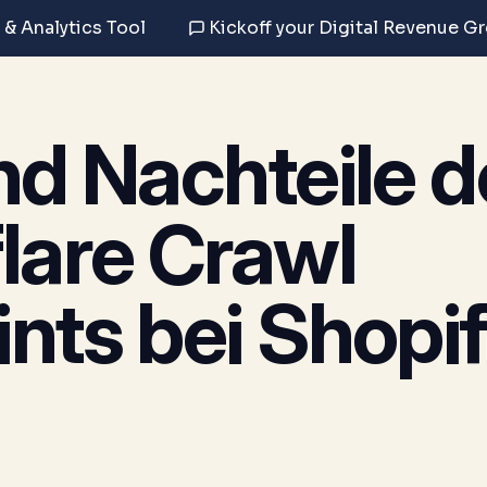
 & Analytics Tool
Kickoff your Digital Revenue G
nd Nachteile d
lare Crawl
nts bei Shopi