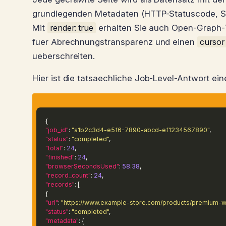
grundlegenden Metadaten (HTTP-Statuscode, Sei
Mit
render: true
erhalten Sie auch Open-Graph-
fuer Abrechnungstransparenz und einen
cursor
ueberschreiten.
Hier ist die tatsaechliche Job-Level-Antwort ei
{
"job_id"
:
"a1b2c3d4-e5f6-7890-abcd-ef1234567890"
,
"status"
:
"completed"
,
"total"
:
24
,
"finished"
:
24
,
"browserSecondsUsed"
:
58.38
,
"record_count"
:
24
,
"records"
: [
{
"url"
:
"https://www.example-store.com/products/premium-w
"status"
:
"completed"
,
"metadata"
: {