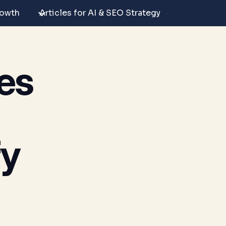
rowth
Articles for AI & SEO Strategy
es
fy