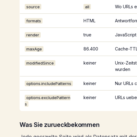
Wo URLs e
source
all
HTML
Antwortfor
formats
true
JavaScript
render
86.400
Cache-TTL
maxAge
keiner
Unix-Zeits
modifiedSince
wurden
keiner
Nur URLs c
options.includePatterns
keiner
URLs ueber
options.excludePattern
s
Was Sie zurueckbekommen
Jede gecrawlte Seite wird als Datensatz mit de