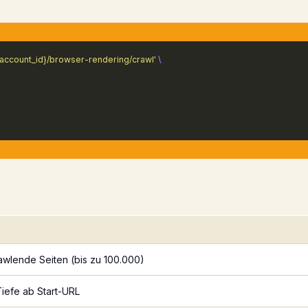
/{account_id}/browser-rendering/crawl'
\
awlende Seiten (bis zu 100.000)
Tiefe ab Start-URL