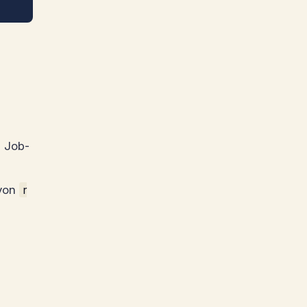
e Job-
 von
r