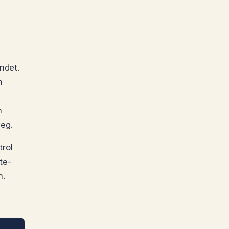
ndet.
n
n
eg.
rol
te-
n.