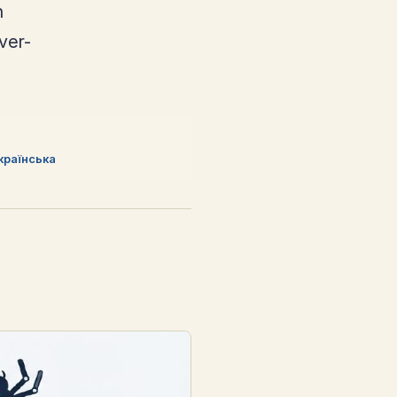
n
ver-
країнська