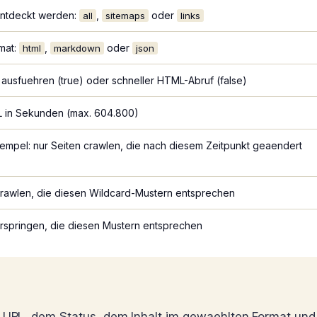
ntdeckt werden:
,
oder
all
sitemaps
links
mat:
,
oder
html
markdown
json
 ausfuehren (true) oder schneller HTML-Abruf (false)
 in Sekunden (max. 604.800)
tempel: nur Seiten crawlen, die nach diesem Zeitpunkt geaendert
rawlen, die diesen Wildcard-Mustern entsprechen
springen, die diesen Mustern entsprechen
r URL, dem Status, dem Inhalt im gewaehlten Format und