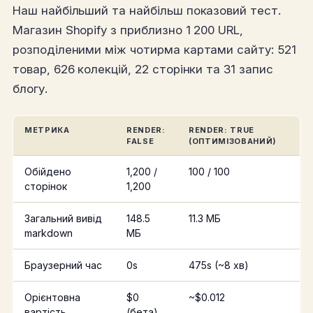
Наш найбільший та найбільш показовий тест.
Магазин Shopify з приблизно 1 200 URL,
розподіленими між чотирма картами сайту: 521
товар, 626 колекцій, 22 сторінки та 31 запис
блогу.
МЕТРИКА
RENDER:
RENDER: TRUE
FALSE
(ОПТИМІЗОВАНИЙ)
Обійдено
1,200 /
100 / 100
сторінок
1,200
Загальний вивід
148.5
11.3 МБ
markdown
МБ
Браузерний час
0s
475s (~8 хв)
Орієнтовна
$0
~$0.012
вартість
(бета)