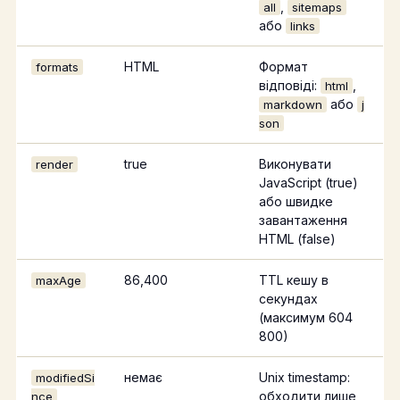
,
all
sitemaps
або
links
HTML
Формат
formats
відповіді:
,
html
або
markdown
j
son
true
Виконувати
render
JavaScript (true)
або швидке
завантаження
HTML (false)
86,400
TTL кешу в
maxAge
секундах
(максимум 604
800)
немає
Unix timestamp:
modifiedSi
обходити лише
nce