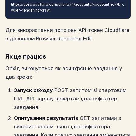
https://api.cloudflare.com/client/v4/accounts/<account_id>/bro
wser-rendering/crawl
Для використання потрібен API-токен Cloudflare
з дозволом Browser Rendering Edit.
Як це працює
Обхід виконується як асинхронне завдання у
два кроки:
Запуск обходу
POST-запитом зі стартовим
URL. API одразу повертає ідентифікатор
завдання.
Опитування результатів
GET-запитами з
використанням цього ідентифікатора
завдання. Коли статус завдання змінюється