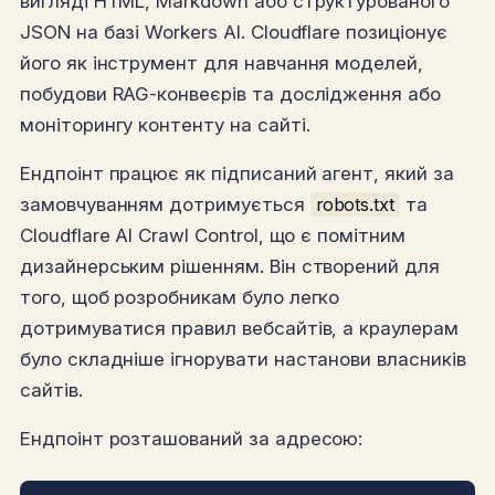
вигляді HTML, Markdown або структурованого
JSON на базі Workers AI. Cloudflare позиціонує
його як інструмент для навчання моделей,
побудови RAG-конвеєрів та дослідження або
моніторингу контенту на сайті.
Ендпоінт працює як підписаний агент, який за
замовчуванням дотримується
robots.txt
та
Cloudflare AI Crawl Control, що є помітним
дизайнерським рішенням. Він створений для
того, щоб розробникам було легко
дотримуватися правил вебсайтів, а краулерам
було складніше ігнорувати настанови власників
сайтів.
Ендпоінт розташований за адресою: