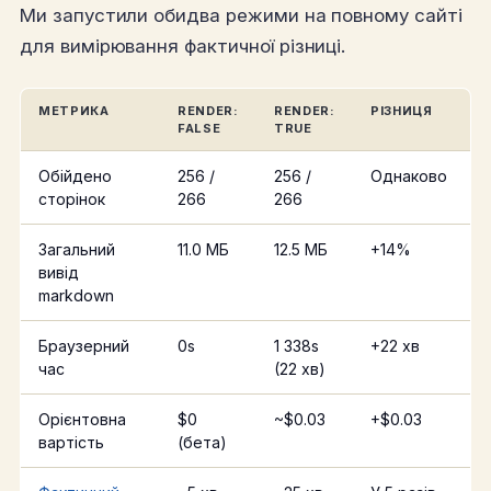
Ми запустили обидва режими на повному сайті
для вимірювання фактичної різниці.
МЕТРИКА
RENDER:
RENDER:
РІЗНИЦЯ
FALSE
TRUE
Обійдено
256 /
256 /
Однаково
сторінок
266
266
Загальний
11.0 МБ
12.5 МБ
+14%
вивід
markdown
Браузерний
0s
1 338s
+22 хв
час
(22 хв)
Орієнтовна
$0
~$0.03
+$0.03
вартість
(бета)