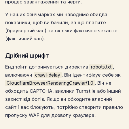
процес завантаження та черги.
У наших бенчмарках ми наводимо обидва
показники, щоб ви бачили, за що платите
(браузерний час) та скільки фактично чекаєте
(фактичний час).
Дрібний шрифт
Ендпоінт дотримується директив
robots.txt
,
включаючи
crawl-delay
. Він ідентифікує себе як
CloudflareBrowserRenderingCrawler/1.0
. Він не
обходить CAPTCHA, виклики Turnstile або інший
захист від ботів. Якщо ви обходите власний
сайт і вас блокують, потрібно створити правило
пропуску WAF для дозволу краулера.