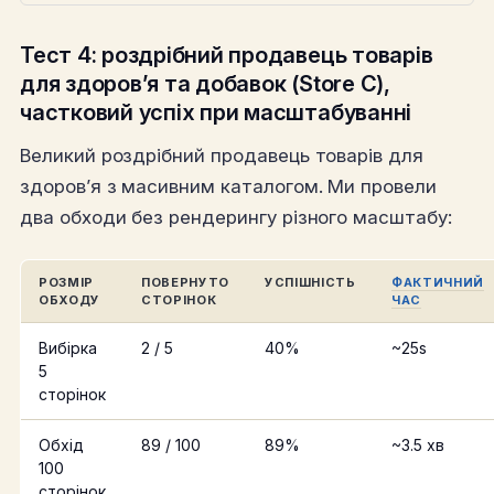
Тест 4: роздрібний продавець товарів
для здоров’я та добавок (Store C),
частковий успіх при масштабуванні
Великий роздрібний продавець товарів для
здоров’я з масивним каталогом. Ми провели
два обходи без рендерингу різного масштабу:
РОЗМІР
ПОВЕРНУТО
УСПІШНІСТЬ
ФАКТИЧНИЙ
ОБХОДУ
СТОРІНОК
ЧАС
Вибірка
2 / 5
40%
~25s
5
сторінок
Обхід
89 / 100
89%
~3.5 хв
100
сторінок