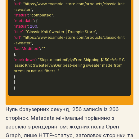
"url"
:
"https://www.example-store.com/products/classic-knit
-sweater"
,
"status"
:
"completed"
,
"metadata"
: {
"status"
:
200
,
"title"
:
"Classic Knit Sweater | Example Store"
,
"url"
:
"https://www.example-store.com/products/classic-knit
-sweater"
,
"lastModified"
:
""
},
"markdown"
:
"Skip to content\n\nFree Shipping $150+\n\n# C
lassic Knit Sweater\n\nOur best-selling sweater made from
premium natural fibers..."
}
]
}
Нуль браузерних секунд, 256 записів із 266
сторінок. Metadata мінімальні порівняно з
версією з рендерингом: жодних полів Open
Graph, лише HTTP-статус, заголовок сторінки та