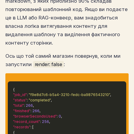
markdown, з яких приблизно 90% складав
повторюваний шаблонний код. Якщо ви подаєте
це в LLM або RAG-конвеєр, вам знадобиться
власна логіка витягування контенту для
видалення шаблону та виділення фактичного
контенту сторінки.
Ось що той самий магазин повернув, коли ми
запустили
render: false
:
{
"job_id"
:
"f9e8d7c6-b5a4-3210-fedc-ba9876543210"
,
"status"
:
"completed"
,
"total"
:
266
,
"finished"
:
266
,
"browserSecondsUsed"
:
0
,
"record_count"
:
256
,
"records"
: [
{