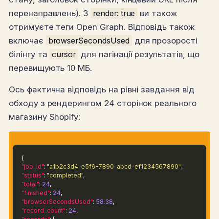
перенаправлень). З
render: true
ви також
отримуєте теги Open Graph. Відповідь також
включає
browserSecondsUsed
для прозорості
білінгу та
cursor
для пагінації результатів, що
перевищують 10 МБ.
Ось фактична відповідь на рівні завдання від
обходу з рендерингом 24 сторінок реального
магазину Shopify:
{
"job_id"
:
"a1b2c3d4-e5f6-7890-abcd-ef1234567890"
,
"status"
:
"completed"
,
"total"
:
24
,
"finished"
:
24
,
"browserSecondsUsed"
:
58.38
,
"record_count"
:
24
,