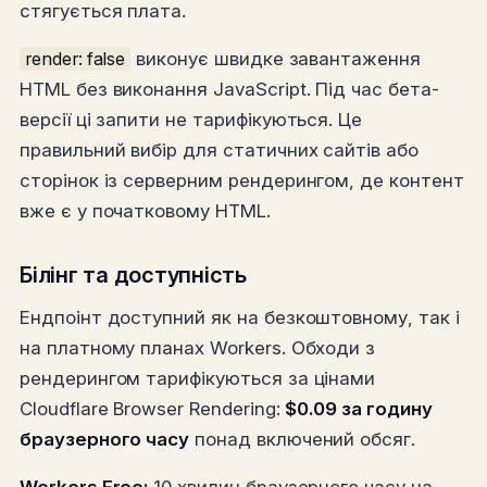
стягується плата.
render: false
виконує швидке завантаження
HTML без виконання JavaScript. Під час бета-
версії ці запити не тарифікуються. Це
правильний вибір для статичних сайтів або
сторінок із серверним рендерингом, де контент
вже є у початковому HTML.
Білінг та доступність
Ендпоінт доступний як на безкоштовному, так і
на платному планах Workers. Обходи з
рендерингом тарифікуються за цінами
Cloudflare Browser Rendering:
$0.09 за годину
браузерного часу
понад включений обсяг.
Workers Free:
10 хвилин браузерного часу на