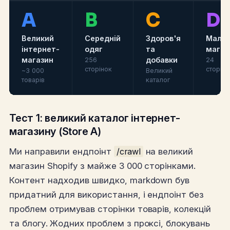
A
B
C
D
Великий
Середній
Здоров'я
Мали
інтернет-
одяг
та
магаз
магазин
добавки
256
24
сторінок
сторінк
~3 000
Великий
товарів
каталог
Тест 1: великий каталог інтернет-
магазину (Store A)
Ми направили ендпоінт
/crawl
на великий
магазин Shopify з майже 3 000 сторінками.
Контент надходив швидко, markdown був
придатний для використання, і ендпоінт без
проблем отримував сторінки товарів, колекцій
та блогу. Жодних проблем з проксі, блокувань