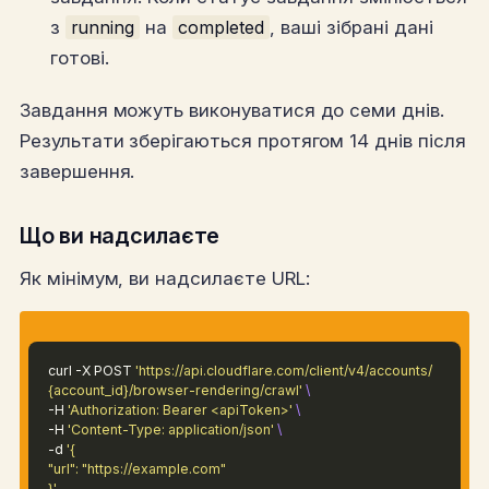
з
running
на
completed
, ваші зібрані дані
готові.
Завдання можуть виконуватися до семи днів.
Результати зберігаються протягом 14 днів після
завершення.
Що ви надсилаєте
Як мінімум, ви надсилаєте URL:
curl -X POST
'https://api.cloudflare.com/client/v4/accounts/
{account_id}/browser-rendering/crawl'
\
-H
'Authorization: Bearer <apiToken>'
\
-H
'Content-Type: application/json'
\
-d
'{
"url": "https://example.com"
}'