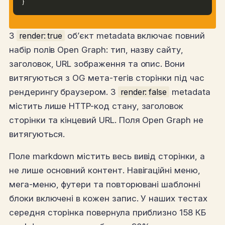
}
З
render: true
об’єкт metadata включає повний
набір полів Open Graph: тип, назву сайту,
заголовок, URL зображення та опис. Вони
витягуються з OG мета-тегів сторінки під час
рендерингу браузером. З
render: false
metadata
містить лише HTTP-код стану, заголовок
сторінки та кінцевий URL. Поля Open Graph не
витягуються.
Поле markdown містить весь вивід сторінки, а
не лише основний контент. Навігаційні меню,
мега-меню, футери та повторювані шаблонні
блоки включені в кожен запис. У наших тестах
середня сторінка повернула приблизно 158 КБ