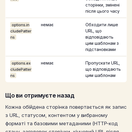
сторінки, змінені
після цього часу
немає
Обходити лише
options.in
URL, що
cludePatter
відповідають
ns
цим шаблонам з
підстановками
немає
Пропускати URL,
options.ex
що відповідають
cludePatter
цим шаблонам
ns
Що ви отримуєте назад
Кожна обійдена сторінка повертається як запис
з URL, статусом, контентом у вибраному
форматі та базовими метаданими (HTTP-код
стану, заголовок сторінки, кінцевий URL після