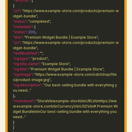
"records"
: [
{
"url"
:
"https://www.example-store.com/products/premium-w
idget-bundle"
,
"status"
:
"completed"
,
"metadata"
: {
"status"
:
200
,
"title"
:
"Premium Widget Bundle | Example Store"
,
"url"
:
"https://www.example-store.com/products/premium-w
idget-bundle"
,
"lastModified"
:
""
,
"og:type"
:
"product"
,
"og:site_name"
:
"Example Store"
,
"og:title"
:
"Premium Widget Bundle | Example Store"
,
"og:image"
:
"https://www.example-store.com/cdn/shop/file
s/product-image.jpg"
,
"og:description"
:
"Our best-selling bundle with everything y
ou need..."
},
"markdown"
:
"Store\n\nexample-store\n\nURL\n\nhttps://ww
w.example-store.com\n\nCurrency\n\nUSD\n\n# Premium Wi
dget Bundle\n\nOur best-selling bundle with everything you
need..."
}
]