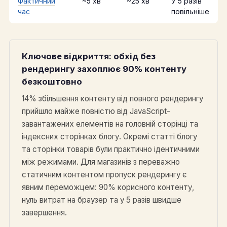
Фактичний
~5 хв
~25 хв
У 5 разів
час
повільніше
Ключове відкриття: обхід без
рендерингу захоплює 90% контенту
безкоштовно
14% збільшення контенту від повного рендерингу
прийшло майже повністю від JavaScript-
завантажених елементів на головній сторінці та
індексних сторінках блогу. Окремі статті блогу
та сторінки товарів були практично ідентичними
між режимами. Для магазинів з переважно
статичним контентом пропуск рендерингу є
явним переможцем: 90% корисного контенту,
нуль витрат на браузер та у 5 разів швидше
завершення.