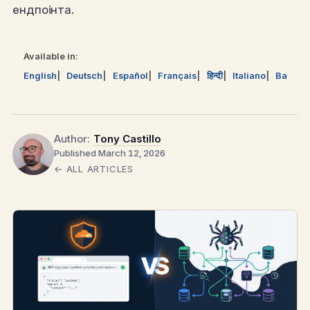
ендпоінта.
Available in:
English
Deutsch
Español
Français
हिन्दी
Italiano
Bahasa
Author:
Tony Castillo
Published March 12, 2026
← ALL ARTICLES