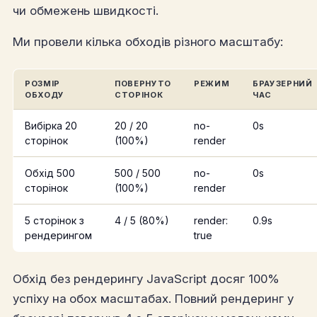
чи обмежень швидкості.
Ми провели кілька обходів різного масштабу:
РОЗМІР
ПОВЕРНУТО
РЕЖИМ
БРАУЗЕРНИЙ
ОБХОДУ
СТОРІНОК
ЧАС
Вибірка 20
20 / 20
no-
0s
сторінок
(100%)
render
Обхід 500
500 / 500
no-
0s
сторінок
(100%)
render
5 сторінок з
4 / 5 (80%)
render:
0.9s
рендерингом
true
Обхід без рендерингу JavaScript досяг 100%
успіху на обох масштабах. Повний рендеринг у