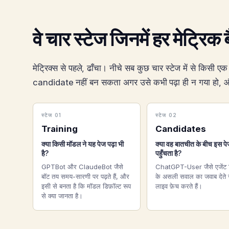
वे चार स्टेज जिनमें हर मेट्रिक ब
मेट्रिक्स से पहले, ढाँचा। नीचे सब कुछ चार स्टेज में से किसी ए
candidate नहीं बन सकता अगर उसे कभी पढ़ा ही न गया हो, 
स्टेज 01
स्टेज 02
Training
Candidates
क्या किसी मॉडल ने यह पेज पढ़ा भी
क्या वह बातचीत के बीच इस प
है?
पहुँचता है?
GPTBot और ClaudeBot जैसे
ChatGPT-User जैसे एजेंट 
बॉट तय समय-सारणी पर पढ़ते हैं, और
के असली सवाल का जवाब देते
इसी से बनता है कि मॉडल डिफ़ॉल्ट रूप
लाइव फ़ेच करते हैं।
से क्या जानता है।