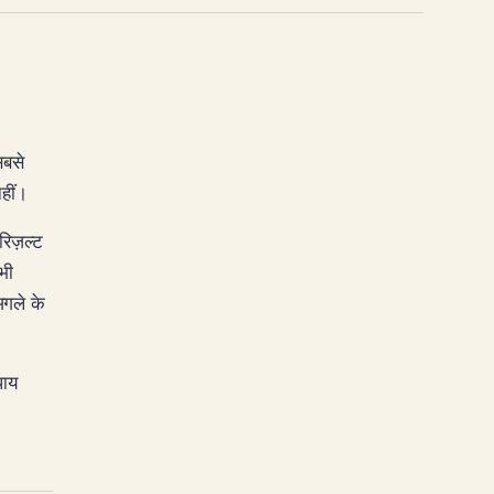
सबसे
हीं।
रिज़ल्ट
भी
अगले के
पाय