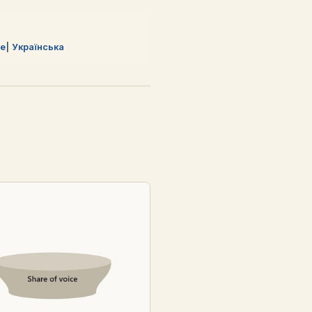
çe
Українська