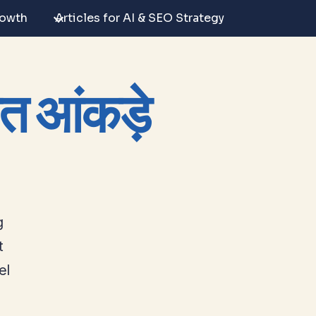
rowth
Articles for AI & SEO Strategy
ात आंकड़े
g
t
el