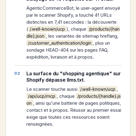
AgenticCommerceBot, le user-agent envoyé
par le scanner Shopify, a touché 41 URLs
distinctes en 7,41 secondes : la découverte
(
), chaque
/.well-known/ucp
/products/{han
, les variantes de sitemap hreflang,
dle}.json
, plus un
/customer_authentication/login
sondage HEAD-404 sur les pages FAQ,
expédition, livraison et à propos.
La surface du "shopping agentique" sur
Shopify dépasse llms.txt.
Le scanner touche aussi
,
/.well-known/ucp
, chaque
/api/ucp/mcp
/products/{handle}.js
, ainsi qu'une batterie de pages politiques,
on
contact et à propos. Réussir au premier essai
exige que toutes ces ressources soient
renseignées.