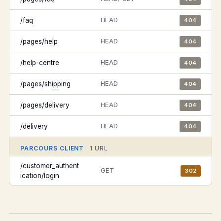
HEAD
/faq
404
HEAD
/pages/help
404
HEAD
/help-centre
404
HEAD
/pages/shipping
404
HEAD
/pages/delivery
404
HEAD
/delivery
404
PARCOURS CLIENT
1 URL
/customer_authent
GET
302
ication/login