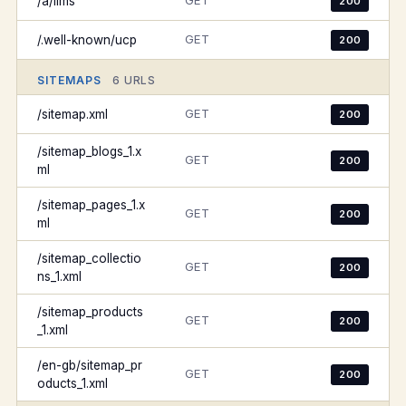
GET
/a/llms
200
GET
/.well-known/ucp
200
SITEMAPS
6 URLS
GET
/sitemap.xml
200
/sitemap_blogs_1.x
GET
200
ml
/sitemap_pages_1.x
GET
200
ml
/sitemap_collectio
GET
200
ns_1.xml
/sitemap_products
GET
200
_1.xml
/en-gb/sitemap_pr
GET
200
oducts_1.xml