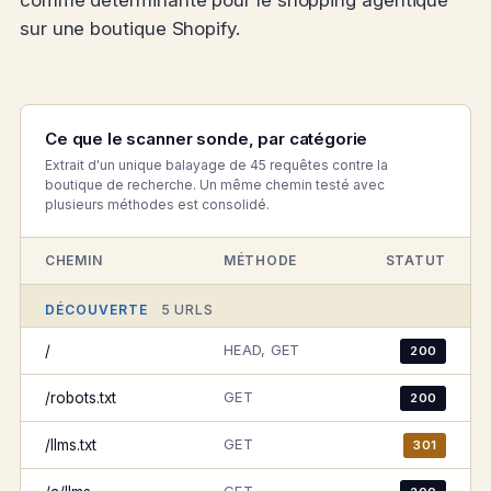
comme déterminante pour le shopping agentique
sur une boutique Shopify.
Ce que le scanner sonde, par catégorie
Extrait d'un unique balayage de 45 requêtes contre la
boutique de recherche. Un même chemin testé avec
plusieurs méthodes est consolidé.
CHEMIN
MÉTHODE
STATUT
DÉCOUVERTE
5 URLS
HEAD, GET
/
200
GET
/robots.txt
200
GET
/llms.txt
301