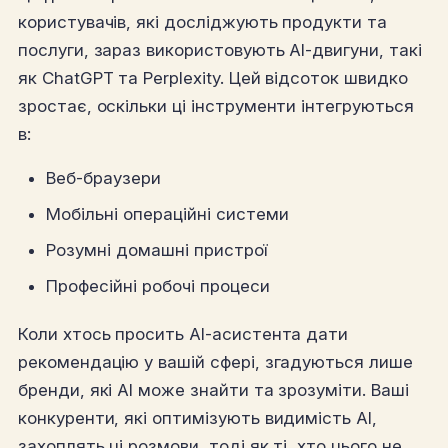
користувачів, які досліджують продукти та
послуги, зараз використовують AI-двигуни, такі
як ChatGPT та Perplexity. Цей відсоток швидко
зростає, оскільки ці інструменти інтегруються
в:
Веб-браузери
Мобільні операційні системи
Розумні домашні пристрої
Професійні робочі процеси
Коли хтось просить AI-асистента дати
рекомендацію у вашій сфері, згадуються лише
бренди, які AI може знайти та зрозуміти. Ваші
конкуренти, які оптимізують видимість AI,
захоплять ці розмови, тоді як ті, хто цього не