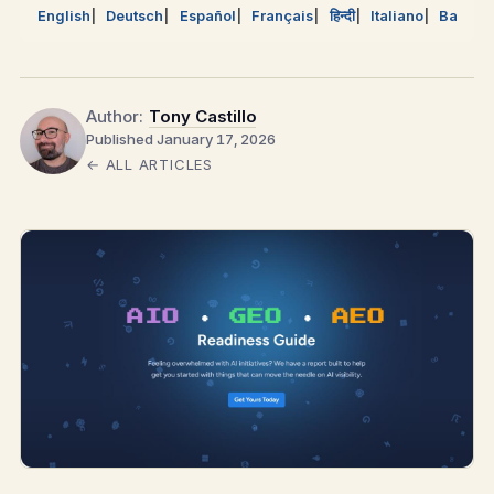
English
Deutsch
Español
Français
हिन्दी
Italiano
Bahasa
Author:
Tony Castillo
Published January 17, 2026
← ALL ARTICLES