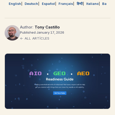
English
Deutsch
Español
Français
हिन्दी
Italiano
Bahasa
Author:
Tony Castillo
Published January 17, 2026
← ALL ARTICLES