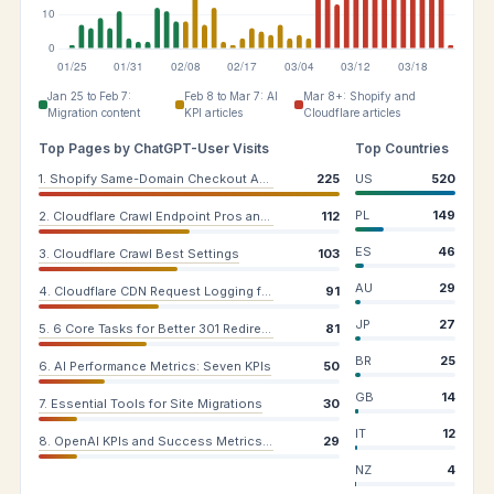
Jan 25 to Feb 7:
Feb 8 to Mar 7: AI
Mar 8+: Shopify and
Migration content
KPI articles
Cloudflare articles
Top Pages by ChatGPT-User Visits
Top Countries
1. Shopify Same-Domain Checkout Analytics
225
US
520
PL
149
2. Cloudflare Crawl Endpoint Pros and Cons
112
ES
46
3. Cloudflare Crawl Best Settings
103
AU
29
4. Cloudflare CDN Request Logging for Shopify
91
JP
27
5. 6 Core Tasks for Better 301 Redirects
81
BR
25
6. AI Performance Metrics: Seven KPIs
50
GB
14
7. Essential Tools for Site Migrations
30
IT
12
8. OpenAI KPIs and Success Metrics 2026
29
NZ
4