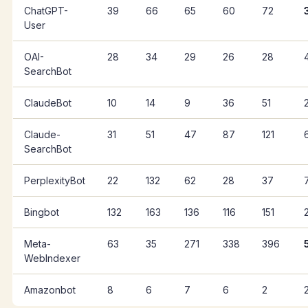
ChatGPT-
39
66
65
60
72
User
OAI-
28
34
29
26
28
SearchBot
ClaudeBot
10
14
9
36
51
Claude-
31
51
47
87
121
SearchBot
PerplexityBot
22
132
62
28
37
Bingbot
132
163
136
116
151
Meta-
63
35
271
338
396
WebIndexer
Amazonbot
8
6
7
6
2