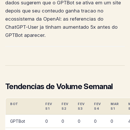
dados sugerem que o GPTBot se ativa em um site
depois que seu conteudo ganha tracao no
ecossistema da OpenAI: as referencias do
ChatGPT-User ja tinham aumentado 5x antes do
GPTBot aparecer.
Tendencias de Volume Semanal
BOT
FEV
FEV
FEV
FEV
MAR
S1
S2
S3
S4
S1
GPTBot
0
0
0
0
0