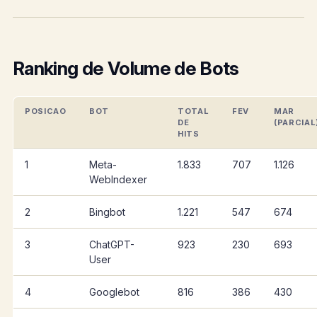
Ranking de Volume de Bots
POSICAO
BOT
TOTAL
FEV
MAR
DE
(PARCIAL
HITS
1
Meta-
1.833
707
1.126
WebIndexer
2
Bingbot
1.221
547
674
3
ChatGPT-
923
230
693
User
4
Googlebot
816
386
430