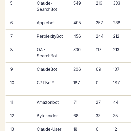
5
Claude-
549
216
333
SearchBot
6
Applebot
495
257
238
7
PerplexityBot
456
244
212
8
OAI-
330
117
213
SearchBot
9
ClaudeBot
206
69
137
10
GPTBot*
187
0
187
11
Amazonbot
71
27
44
12
Bytespider
68
33
35
13
Claude-User
18
6
12