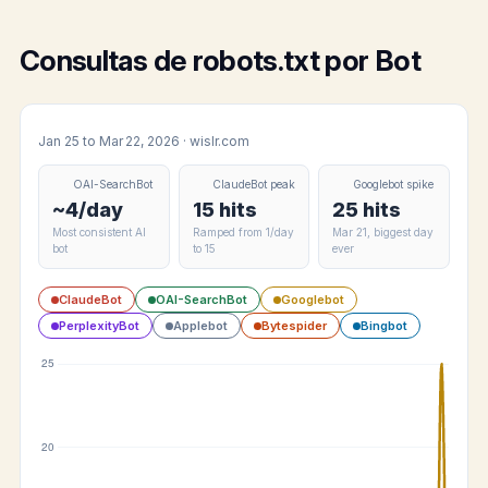
Consultas de robots.txt por Bot
Jan 25 to Mar 22, 2026 · wislr.com
OAI-SearchBot
ClaudeBot peak
Googlebot spike
~4/day
15 hits
25 hits
Most consistent AI
Ramped from 1/day
Mar 21, biggest day
bot
to 15
ever
ClaudeBot
OAI-SearchBot
Googlebot
PerplexityBot
Applebot
Bytespider
Bingbot