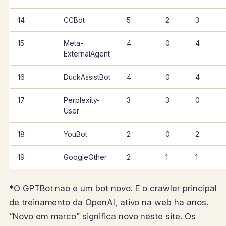
14
CCBot
5
2
3
15
Meta-
4
0
4
ExternalAgent
16
DuckAssistBot
4
0
4
17
Perplexity-
3
3
0
User
18
YouBot
2
0
2
19
GoogleOther
2
1
1
*O GPTBot nao e um bot novo. E o crawler principal
de treinamento da OpenAI, ativo na web ha anos.
“Novo em marco” significa novo neste site. Os