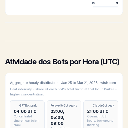
IN
3
Atividade dos Bots por Hora (UTC)
Aggregate hourly distribution · Jan 25 to Mar 21, 2026 · wislr.com
Heat intensity = share of each bot's total traffic at that hour. Darker =
higher concentration.
GPTBot peak
PerplexityBot peaks
ClaudeBot peak
04:00 UTC
23:00,
21:00 UTC
Concentrated
Overnight US
05:00,
single-hour batch
hours, background
09:00
crawl
indexing