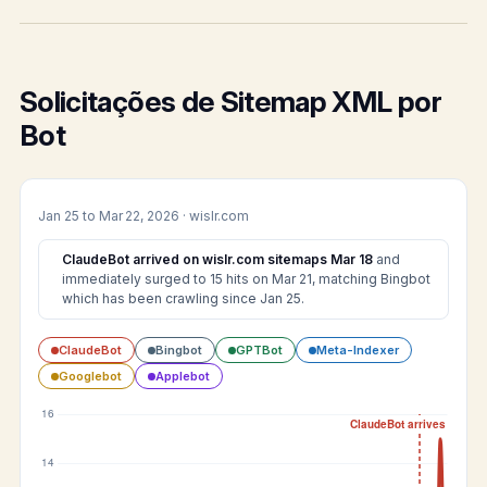
Solicitações de Sitemap XML por
Bot
Jan 25 to Mar 22, 2026 · wislr.com
ClaudeBot arrived on wislr.com sitemaps Mar 18
and
immediately surged to 15 hits on Mar 21, matching Bingbot
which has been crawling since Jan 25.
ClaudeBot
Bingbot
GPTBot
Meta-Indexer
Googlebot
Applebot