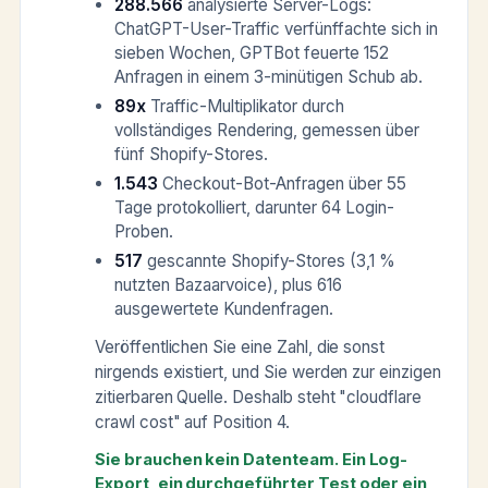
288.566
analysierte Server-Logs:
ChatGPT-User-Traffic verfünffachte sich in
sieben Wochen, GPTBot feuerte 152
Anfragen in einem 3-minütigen Schub ab.
89x
Traffic-Multiplikator durch
vollständiges Rendering, gemessen über
fünf Shopify-Stores.
1.543
Checkout-Bot-Anfragen über 55
Tage protokolliert, darunter 64 Login-
Proben.
517
gescannte Shopify-Stores (3,1 %
nutzten Bazaarvoice), plus 616
ausgewertete Kundenfragen.
Veröffentlichen Sie eine Zahl, die sonst
nirgends existiert, und Sie werden zur einzigen
zitierbaren Quelle. Deshalb steht "cloudflare
crawl cost" auf Position 4.
Sie brauchen kein Datenteam. Ein Log-
Export, ein durchgeführter Test oder ein