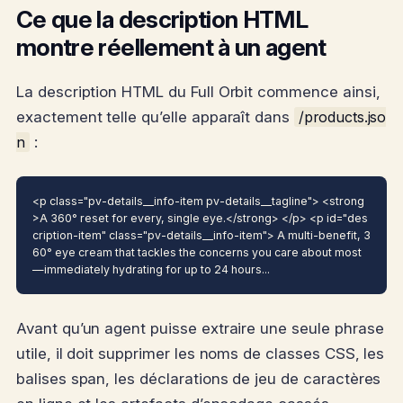
Ce que la description HTML
montre réellement à un agent
La description HTML du Full Orbit commence ainsi,
exactement telle qu’elle apparaît dans
/products.jso
n
:
<p class="pv-details__info-item pv-details__tagline"> <strong
>A 360° reset for every, single eye.</strong> </p> <p id="des
cription-item" class="pv-details__info-item"> A multi-benefit, 3
60° eye cream that tackles the concerns you care about most
—immediately hydrating for up to 24 hours...
Avant qu’un agent puisse extraire une seule phrase
utile, il doit supprimer les noms de classes CSS, les
balises span, les déclarations de jeu de caractères