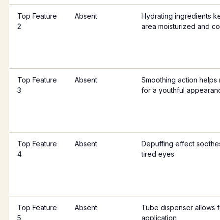
Top Feature
Absent
Hydrating ingredients 
2
area moisturized and c
Top Feature
Absent
Smoothing action helps m
3
for a youthful appearan
Top Feature
Absent
Depuffing effect soothe
4
tired eyes
Top Feature
Absent
Tube dispenser allows f
5
application