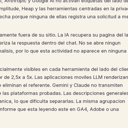
 Anthropic y Google AI no activan etiquetas del lado de
mplitude, Heap y las herramientas centradas en la priva
cha porque ninguna de ellas registra una solicitud a m
mente fuera de su sitio. La IA recupera su pagina del l
eriza la respuesta dentro del chat. No se abre ningun
alisis, por lo que esta actividad no aparece en ninguna
ialmente visibles en cada herramienta del lado del clie
 de 2,5x a 5x. Las aplicaciones moviles LLM renderizan
eliminan el referente. Gemini y Claude no transmiten
e las plataformas probadas. Las descripciones generale
ica, lo que dificulta separarlas. La misma agrupacion
informe que esta leyendo este en GA4, Adobe o una