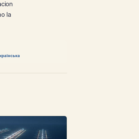
acion
o la
країнська