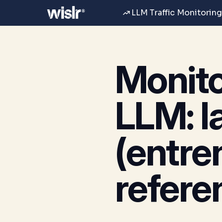
LLM Traffic Monitoring
Monito
LLM: l
(entre
refere