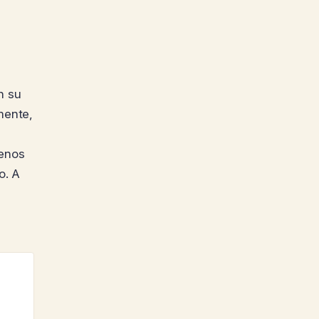
n su
mente,
menos
o. A