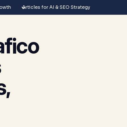
rowth
Articles for AI & SEO Strategy
afico
s
s,