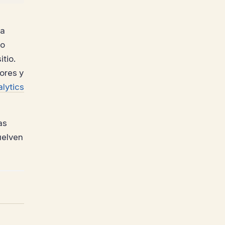
da
vo
tio.
ores y
lytics
as
uelven