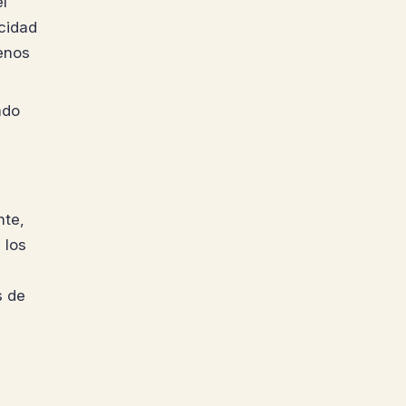
l
cidad
enos
ado
nte,
 los
s de