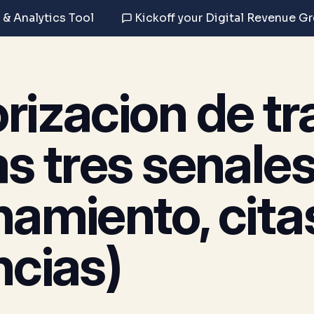
 & Analytics Tool
Kickoff your Digital Revenue G
rizacion de tr
as tres senale
namiento, cita
ncias)